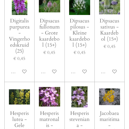
Digitalis
Dipsacus
Dipsacus
Dipsacus
purpurea
fullonum
pilosus -
sativus -
-
- Grote
Kleine
Kaardeb
Vingerho
kaardebo
kaardebo
ol (15+)
edskruid
l (15+)
l (15+)
€ 0,45
(25)
€ 0,45
€ 0,45
€ 0,45
In winkelwagen
In winkelwagen
In winkelwagen
In winkelwage
Hesperis
Hesperis
Hesperis
Jacobaea
lutea -
matronal
stevenian
maritima
Gele
is -
a -
-