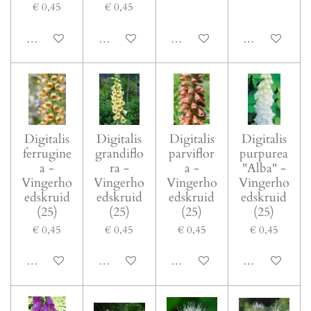
€ 0,45
€ 0,45
In winkelwagen
In winkelwagen
In winkelwagen
In winkelwage
Digitalis
Digitalis
Digitalis
Digitalis
ferrugine
grandiflo
parviflor
purpurea
a -
ra -
a -
"Alba" -
Vingerho
Vingerho
Vingerho
Vingerho
edskruid
edskruid
edskruid
edskruid
(25)
(25)
(25)
(25)
€ 0,45
€ 0,45
€ 0,45
€ 0,45
In winkelwagen
In winkelwagen
In winkelwagen
In winkelwage