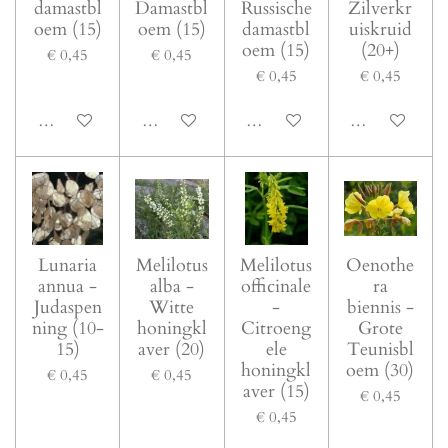
damastbl
Damastbl
Russische
Zilverkr
oem (15)
oem (15)
damastbl
uiskruid
oem (15)
(20+)
€ 0,45
€ 0,45
€ 0,45
€ 0,45
In winkelwagen
In winkelwagen
In winkelwagen
In winkelwage
Lunaria
Melilotus
Melilotus
Oenothe
annua -
alba -
officinale
ra
Judaspen
Witte
-
biennis -
ning (10-
honingkl
Citroeng
Grote
15)
aver (20)
ele
Teunisbl
honingkl
oem (30)
€ 0,45
€ 0,45
aver (15)
€ 0,45
€ 0,45