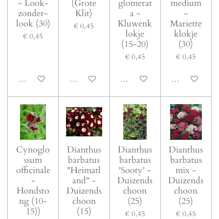
- Look-
(Grote
glomerat
medium
zonder-
Klit)
a -
-
look (30)
Kluwenk
Mariette
€ 0,45
lokje
klokje
€ 0,45
(15-20)
(30)
€ 0,45
€ 0,45
In winkelwagen
In winkelwagen
In winkelwagen
In winkelwage
Cynoglo
Dianthus
Dianthus
Dianthus
ssum
barbatus
barbatus
barbatus
officinale
"Heimatl
'Sooty' -
mix -
-
and" -
Duizends
Duizends
Hondsto
Duizends
choon
choon
ng (10-
choon
(25)
(25)
15))
(15)
€ 0,45
€ 0,45