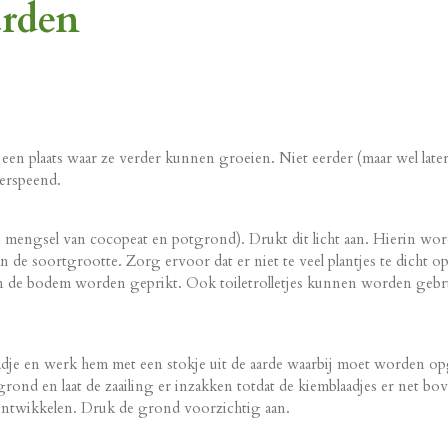
arden
een plaats waar ze verder kunnen groeien. Niet eerder (maar wel later
erspeend.
n mengsel van cocopeat en potgrond). Drukt dit licht aan. Hierin worde
 de soortgrootte. Zorg ervoor dat er niet te veel plantjes te dicht op
 in de bodem worden geprikt. Ook toiletrolletjes kunnen worden geb
aadje en werk hem met een stokje uit de aarde waarbij moet worden op
tgrond en laat de zaailing er inzakken totdat de kiemblaadjes er net 
ontwikkelen. Druk de grond voorzichtig aan.