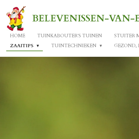
Ga
direct
BELEVENISSEN-VAN
naar
de
hoofdinhoud
HOME
TUINKABOUTER'S TUINEN
STUITER 
ZAAITIPS
TUINTECHNIEKEN
GEZOND, 