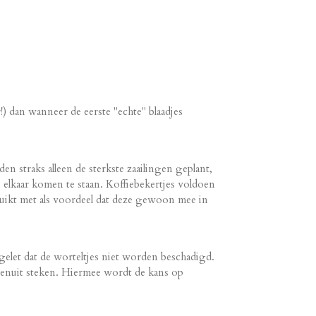
!) dan wanneer de eerste "echte" blaadjes
n straks alleen de sterkste zaailingen geplant,
 elkaar komen te staan.
Koffiebekertjes voldoen
ruikt met als voordeel dat deze gewoon mee in
gelet dat de worteltjes niet worden beschadigd.
bovenuit steken. Hiermee wordt de kans op