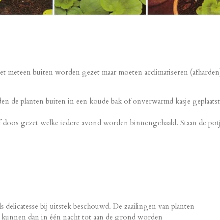
et meteen buiten worden gezet maar moeten acclimatiseren (afharden
n de planten buiten in een koude bak of onverwarmd kasje geplaat
f doos gezet welke iedere avond worden binnengehaald. Staan de potj
delicatesse bij uitstek beschouwd. De zaailingen van planten
ia's kunnen dan in één nacht tot aan de grond worden