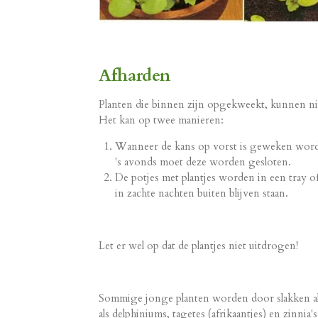
Afharden
Planten die binnen zijn opgekweekt, kunnen ni
Het kan op twee manieren:
Wanneer de kans op vorst is geweken worde
's avonds moet deze worden gesloten.
De potjes met plantjes worden in een tray o
in zachte nachten buiten blijven staan.
Let er wel op dat de plantjes niet uitdrogen!
Sommige jonge planten worden door slakken als 
als delphiniums, tagetes (afrikaantjes) en zinn