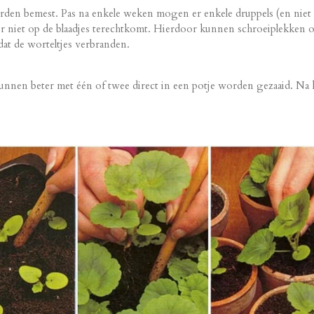
den bemest. Pas na enkele weken mogen er enkele druppels (en niet 
r niet op de blaadjes terechtkomt. Hierdoor kunnen schroeiplekken
at de worteltjes verbranden.
kunnen beter met één of twee direct in een potje worden gezaaid. Na