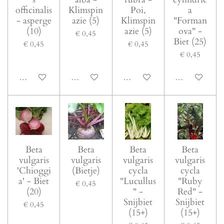
officinalis
Klimspin
Poi,
a
- asperge
azie (5)
Klimspin
"Forman
(10)
azie (5)
ova" -
€ 0,45
Biet (25)
€ 0,45
€ 0,45
€ 0,45
In winkelwagen
In winkelwagen
In winkelwagen
In winkelwage
Beta
Beta
Beta
Beta
vulgaris
vulgaris
vulgaris
vulgaris
'Chioggi
(Bietje)
cycla
cycla
a' - Biet
"Lucullus
"Ruby
€ 0,45
(20)
" -
Red" -
Snijbiet
Snijbiet
€ 0,45
(15+)
(15+)