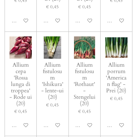
€ 0,45
€ 0,45
€ 0,45
€ 0,45
In winkelwagen
In winkelwagen
In winkelwagen
In winkelwage
Allium
Allium
Allium
Allium
cepa
fistulosu
fistulosu
porrum
'Rossa
m
m
'America
lunga di
'Ishikura'
'Rothaut'
n flag' -
troppea'
- lente-ui
-
Prei (20)
- Rode ui
(20)
Stengelui
€ 0,45
(20)
(20)
€ 0,45
€ 0,45
€ 0,45
In winkelwagen
In winkelwagen
In winkelwagen
In winkelwage