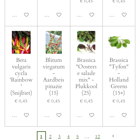
€ 0,45
€ 0,45
In winkelwagen
In winkelwagen
In winkelwagen
In winkelwage
Beta
Blitum
Brassica
Brassica
vulgaris
virgatum
"Oosters
"Tyfon"
cycla
-
e salade
-
'Rainbow
Aardbeis
mix" -
Holland
'
pinazie
Plukkool
Greens
(Snijbiet)
(15)
(25)
(15+)
€ 0,45
€ 0,45
€ 0,45
€ 0,45
In winkelwagen
In winkelwagen
In winkelwagen
In winkelwage
1
2
3
4
5
12