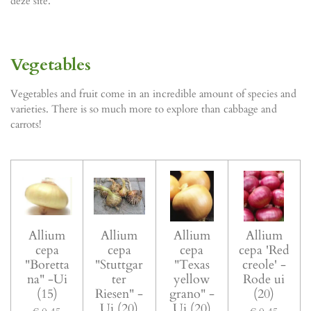
deze site.
Vegetables
Vegetables and fruit come in an incredible amount of species and
varieties. There is so much more to explore than cabbage and
carrots!
Allium
Allium
Allium
Allium
cepa
cepa
cepa
cepa 'Red
"Boretta
"Stuttgar
"Texas
creole' -
na" -Ui
ter
yellow
Rode ui
(15)
Riesen" -
grano" -
(20)
Ui (20)
Ui (20)