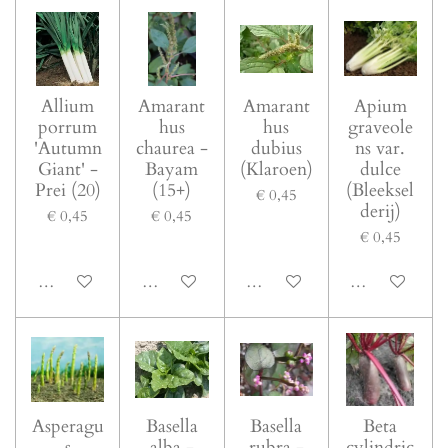
Allium
Amarant
Amarant
Apium
porrum
hus
hus
graveole
'Autumn
chaurea -
dubius
ns var.
Giant' -
Bayam
(Klaroen)
dulce
Prei (20)
(15+)
(Bleeksel
€ 0,45
derij)
€ 0,45
€ 0,45
€ 0,45
In winkelwagen
In winkelwagen
In winkelwagen
In winkelwage
Asperagu
Basella
Basella
Beta
s
alba -
rubra -
cylindric