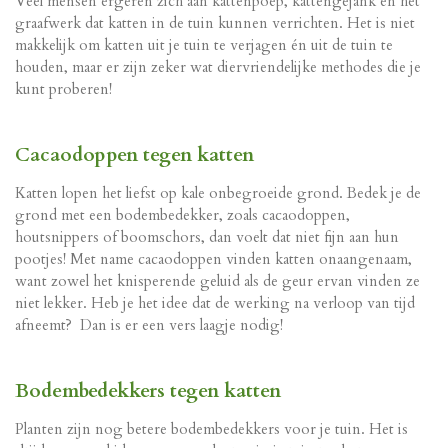
Veel mensen ergeren zich aan kattenpoep, kattengejank en het
graafwerk dat katten in de tuin kunnen verrichten. Het is niet
makkelijk om katten uit je tuin te verjagen én uit de tuin te
houden, maar er zijn zeker wat diervriendelijke methodes die je
kunt proberen!
Cacaodoppen tegen katten
Katten lopen het liefst op kale onbegroeide grond. Bedek je de
grond met een bodembedekker, zoals cacaodoppen,
houtsnippers of boomschors, dan voelt dat niet fijn aan hun
pootjes! Met name cacaodoppen vinden katten onaangenaam,
want zowel het knisperende geluid als de geur ervan vinden ze
niet lekker. Heb je het idee dat de werking na verloop van tijd
afneemt? Dan is er een vers laagje nodig!
Bodembedekkers tegen katten
Planten zijn nog betere bodembedekkers voor je tuin. Het is