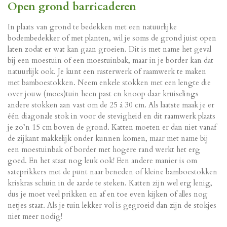
Open grond barricaderen
In plaats van grond te bedekken met een natuurlijke
bodembedekker of met planten, wil je soms de grond juist open
laten zodat er wat kan gaan groeien. Dit is met name het geval
bij een moestuin of een moestuinbak, maar in je border kan dat
natuurlijk ook. Je kunt een rasterwerk of raamwerk te maken
met bamboestokken. Neem enkele stokken met een lengte die
over jouw (moes)tuin heen past en knoop daar kruiselings
andere stokken aan vast om de 25 á 30 cm. Als laatste maak je er
één diagonale stok in voor de stevigheid en dit raamwerk plaats
je zo’n 15 cm boven de grond. Katten moeten er dan niet vanaf
de zijkant makkelijk onder kunnen komen, maar met name bij
een moestuinbak of border met hogere rand werkt het erg
goed. En het staat nog leuk ook! Een andere manier is om
sateprikkers met de punt naar beneden of kleine bamboestokken
kriskras schuin in de aarde te steken. Katten zijn wel erg lenig,
dus je moet veel prikken en af en toe even kijken of alles nog
netjes staat. Als je tuin lekker vol is gegroeid dan zijn de stokjes
niet meer nodig!