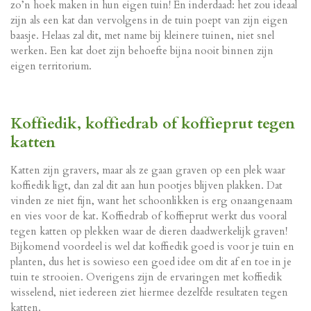
zo’n hoek maken in hun eigen tuin! En inderdaad: het zou ideaal
zijn als een kat dan vervolgens in de tuin poept van zijn eigen
baasje. Helaas zal dit, met name bij kleinere tuinen, niet snel
werken. Een kat doet zijn behoefte bijna nooit binnen zijn
eigen territorium.
Koffiedik, koffiedrab of koffieprut tegen
katten
Katten zijn gravers, maar als ze gaan graven op een plek waar
koffiedik ligt, dan zal dit aan hun pootjes blijven plakken. Dat
vinden ze niet fijn, want het schoonlikken is erg onaangenaam
en vies voor de kat. Koffiedrab of koffieprut werkt dus vooral
tegen katten op plekken waar de dieren daadwerkelijk graven!
Bijkomend voordeel is wel dat koffiedik goed is voor je tuin en
planten, dus het is sowieso een goed idee om dit af en toe in je
tuin te strooien. Overigens zijn de ervaringen met koffiedik
wisselend, niet iedereen ziet hiermee dezelfde resultaten tegen
katten.