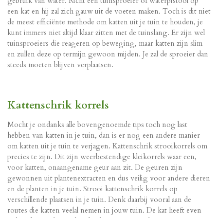
gebruik van water. Richt een
tuinsproeier
of waterpistool op
een kat en hij zal zich gauw uit de voeten maken. Toch is dit niet
de meest efficiënte methode om katten uit je tuin te houden, je
kunt immers niet altijd klaar zitten met de tuinslang. Er zijn wel
tuinsproeiers die reageren op beweging, maar katten zijn slim
en zullen deze op termijn gewoon mijden. Je zal de sproeier dan
steeds moeten blijven verplaatsen.
Kattenschrik korrels
Mocht je ondanks alle bovengenoemde tips toch nog last
hebben van katten in je tuin, dan is er nog een andere manier
om katten uit je tuin te verjagen. Kattenschrik strooikorrels om
precies te zijn. Dit zijn weerbestendige kleikorrels waar een,
voor katten, onaangename geur aan zit. De geuren zijn
gewonnen uit plantenextracten en dus veilig voor andere dieren
en de planten in je tuin. Strooi kattenschrik korrels op
verschillende plaatsen in je tuin. Denk daarbij vooral aan de
routes die katten veelal nemen in jouw tuin. De kat heeft even