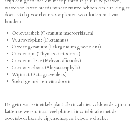
altijd een goed idee om meer planten in je tuin te plaatsen,
waardoor katten steeds minder ruimte hebben om hun ding te
doen. Ga bij voorkeur voor planten waar katten niet van
houden:
Ooievaarsbek (Geranium macrorrhizum)
Vuurwerkplant (Dictamnus)
Citroengeranium (Pelargonium graveolens)
Citroentijm (Thymus citriodorus)
Citroenmelisse (Melissa officinalis)
Citroenverbena (Aloysia triphylla)
Wijnruit (Ruta graveolens)
Stekelige mei- en vuurdoorn
De geur van een enkele plant alleen zal niet voldoende zijn om
katten te weren, maar veel planten in combinatie met de
bodembedekkende eigenschappen helpen wel zeker.