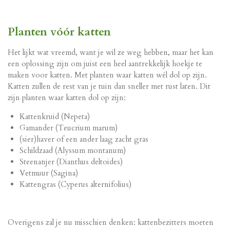
Planten vóór katten
Het lijkt wat vreemd, want je wil ze weg hebben, maar het kan
een oplossing zijn om juist een heel aantrekkelijk hoekje te
maken voor katten. Met planten waar katten wél dol op zijn.
Katten zullen de rest van je tuin dan sneller met rust laten. Dit
zijn planten waar katten dol op zijn:
Kattenkruid (Nepeta)
Gamander (Teucrium marum)
(sier)haver of een ander laag zacht gras
Schildzaad (Alyssum montanum)
Steenanjer (Dianthus deltoides)
Vetmuur (Sagina)
Kattengras (Cyperus alternifolius)
Overigens zal je nu misschien denken: kattenbezitters moeten