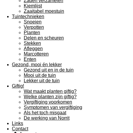
Zaden verzamelen
Kiemlijst
Zaaitabel moestuin
Tuintechnieken
Snoeien
Verpotten
Planten
Delen en scheuren
Stekken
Afleggen
Marcotteren
Enten
Gezond, mooi én lekker
Gezond uit en in de tuin
Mooi uit de tuin
Lekker uit de tuin
Giftig!
Wat maakt planten giftig?
Welke planten zijn giftig?
Vergiftiging voorkomen
Symptomen van vergiftiging
Als het toch misgaat
De werking van Norrit
Links
Contact