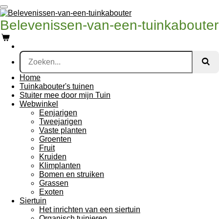
Ga
direct
Belevenissen-van-een-tuinkabouter
naar
de
hoofdinhoud
Home
Tuinkabouter's tuinen
Stuiter mee door mijn Tuin
Webwinkel
Eenjarigen
Tweejarigen
Vaste planten
Groenten
Fruit
Kruiden
Klimplanten
Bomen en struiken
Grassen
Exoten
Siertuin
Het inrichten van een siertuin
Organisch tuinieren