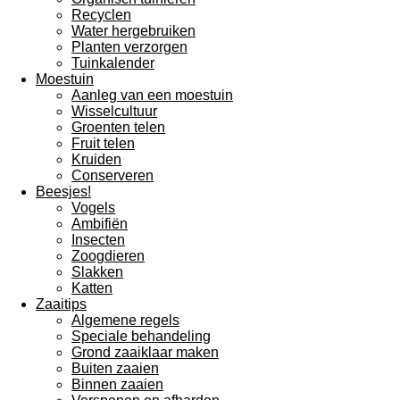
Recyclen
Water hergebruiken
Planten verzorgen
Tuinkalender
Moestuin
Aanleg van een moestuin
Wisselcultuur
Groenten telen
Fruit telen
Kruiden
Conserveren
Beesjes!
Vogels
Ambifiën
Insecten
Zoogdieren
Slakken
Katten
Zaaitips
Algemene regels
Speciale behandeling
Grond zaaiklaar maken
Buiten zaaien
Binnen zaaien