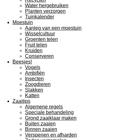
Water hergebruiken
Planten verzorgen
Tuinkalender
Moestuin
Aanleg van een moestuin
Wisselcultuur
Groenten telen
Fruit telen
Kruiden
Conserveren
Beesjes!
Vogels
Ambifiën
Insecten
Zoogdieren
Slakken
Katten
Zaaitips
Algemene regels
Speciale behandeling
Grond zaaiklaar maken
Buiten zaaien
Binnen zaaien
Verspenen en afharden