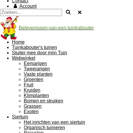
Contact
Account
Belevenissen-van-een-tuinkabouter
Home
Tuinkabouter's tuinen
Stuiter mee door mijn Tuin
Webwinkel
Eenjarigen
Tweejarigen
Vaste planten
Groenten
Fruit
Kruiden
Klimplanten
Bomen en struiken
Grassen
Exoten
Siertuin
Het inrichten van een siertuin
Organisch tuinieren
Recyclen