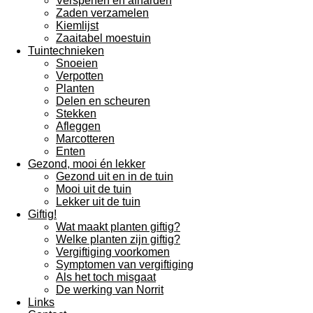
Verspenen en afharden
Zaden verzamelen
Kiemlijst
Zaaitabel moestuin
Tuintechnieken
Snoeien
Verpotten
Planten
Delen en scheuren
Stekken
Afleggen
Marcotteren
Enten
Gezond, mooi én lekker
Gezond uit en in de tuin
Mooi uit de tuin
Lekker uit de tuin
Giftig!
Wat maakt planten giftig?
Welke planten zijn giftig?
Vergiftiging voorkomen
Symptomen van vergiftiging
Als het toch misgaat
De werking van Norrit
Links