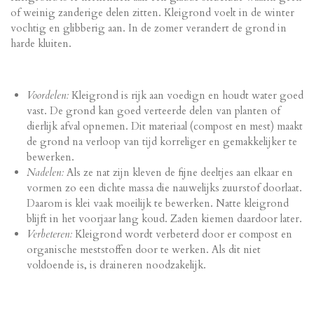
of weinig zanderige delen zitten. Kleigrond voelt in de winter
vochtig en glibberig aan. In de zomer verandert de grond in
harde kluiten.
Voordelen:
Kleigrond is rijk aan voedign en houdt water goed
vast. De grond kan goed verteerde delen van planten of
dierlijk afval opnemen. Dit materiaal (compost en mest) maakt
de grond na verloop van tijd korreliger en gemakkelijker te
bewerken.
Nadelen:
Als ze nat zijn kleven de fijne deeltjes aan elkaar en
vormen zo een dichte massa die nauwelijks zuurstof doorlaat.
Daarom is klei vaak moeilijk te bewerken. Natte kleigrond
blijft in het voorjaar lang koud. Zaden kiemen daardoor later.
Verbeteren:
Kleigrond wordt verbeterd door er compost en
organische meststoffen door te werken. Als dit niet
voldoende is, is draineren noodzakelijk.