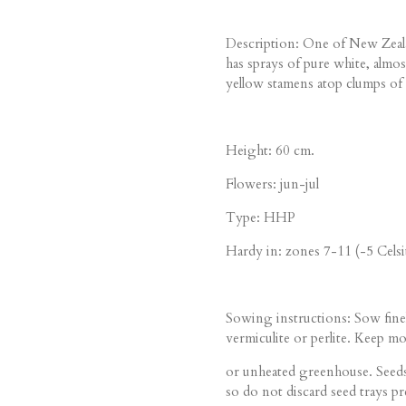
Description: One of New Zealand'
has sprays of pure white, almo
yellow stamens atop clumps of
Height: 60 cm.
Flowers: jun-jul
Type: HHP
Hardy in: zones 7-11 (-5 Celsi
Sowing instructions: Sow finel
vermiculite or perlite. Keep mo
or unheated greenhouse. Seeds
so do not discard seed trays pr