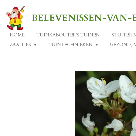
Ga
direct
BELEVENISSEN-VAN
naar
de
hoofdinhoud
HOME
TUINKABOUTER'S TUINEN
STUITER 
ZAAITIPS
TUINTECHNIEKEN
GEZOND, 