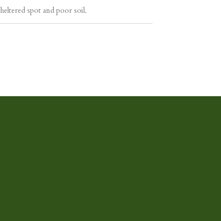
heltered spot and poor soil.