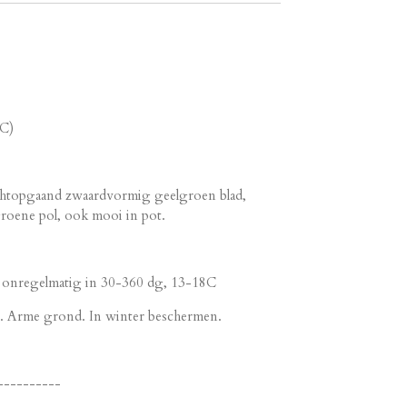
5C)
echtopgaand zwaardvormig geelgroen blad,
roene pol, ook mooi in pot.
em onregelmatig in 30-360 dg, 13-18C
ut. Arme grond. In winter beschermen.
----------