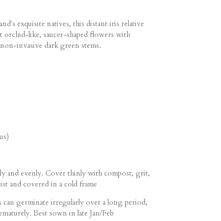
s exquisite natives, this distant iris relative
st orchid-like, saucer-shaped flowers with
 non-invasive dark green stems.
us)
y and evenly. Cover thinly with compost, grit,
ist and covered in a cold frame
 can germinate irregularly over a long period,
ematurely. Best sown in late Jan/Feb