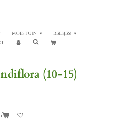
MOESTUIN
BEESJES!
CT
andiflora (10-15)
n