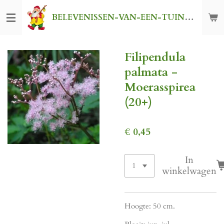
Ga
BELEVENISSEN-VAN-EEN-TUINKABOUTER
direct
naar
de
Filipendula
hoofdinhoud
palmata -
Moerasspirea
(20+)
€ 0,45
In
winkelwagen
Hoogte: 50 cm.