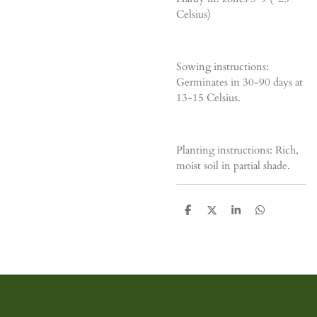
Celsius)
Sowing instructions:
Germinates in 30-90 days at
13-15 Celsius.
Planting instructions: Rich,
moist soil in partial shade.
D
D
S
D
e
e
h
e
l
e
a
l
e
l
r
e
n
e
n