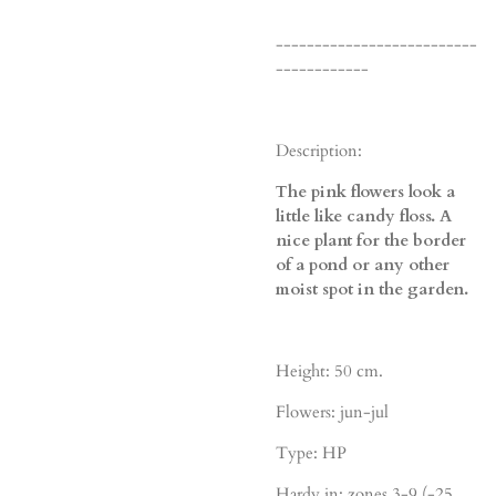
--------------------------
------------
Description:
The pink flowers look a
little like candy floss. A
nice plant for the border
of a pond or any other
moist spot in the garden.
Height: 50 cm.
Flowers: jun-jul
Type: HP
Hardy in: zones 3-9 (-25