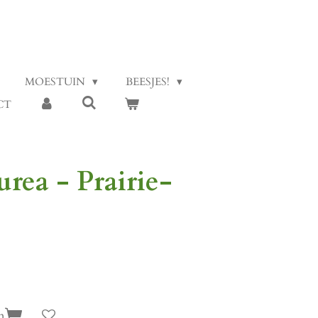
MOESTUIN
BEESJES!
CT
rea - Prairie-
n