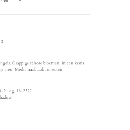
C)
tengels. Grappige felrose bloemen, in een krans
e aren. Medicinaal. Lokt insecten
14-21 dg, 18-23C.
chaduw
----------