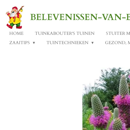
Ga
direct
BELEVENISSEN-VAN
naar
de
hoofdinhoud
HOME
TUINKABOUTER'S TUINEN
STUITER 
ZAAITIPS
TUINTECHNIEKEN
GEZOND, 