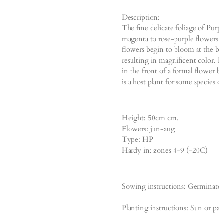
Description:
The fine delicate foliage of Pu
magenta to rose-purple flowers
flowers begin to bloom at the b
resulting in magnificent color. 
in the front of a formal flower 
is a host plant for some species o
Height: 50cm cm.
Flowers: jun-aug
Type: HP
Hardy in: zones 4-9 (-20C)
Sowing instructions: Germinate
Planting instructions: Sun or pa