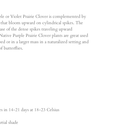
rple or Violet Prairie Clover is complemented by
 that bloom upward on cylindrical spikes. The
ase of the dense spikes traveling upward
Native Purple Prairie Clover plants are great used
bed or in a larger mass in a naturalized setting and
f butterflies.
s in 14-21 days at 18-23 Celsius
rtial shade