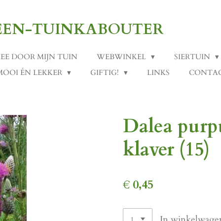
-EEN-TUINKABOUTER
MEE DOOR MIJN TUIN
WEBWINKEL
SIERTUIN
MOOI ÉN LEKKER
GIFTIG!
LINKS
CONTA
Dalea purpu
klaver (15)
€ 0,45
In winkelwage