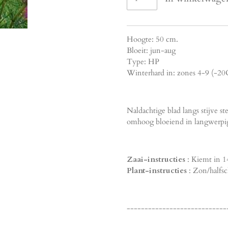
Hoogte: 50 cm.
Bloeit: jun-aug
Type: HP
Winterhard in: zones 4-9 (-20
Naldachtige blad langs stijve s
omhoog bloeiend in langwerpig
Zaai-instructies
: Kiemt in 
Plant-instructies
: Zon/halfs
----------------------------