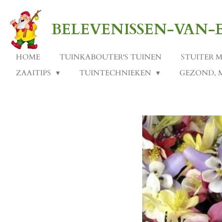
Ga
direct
BELEVENISSEN-VAN
naar
de
hoofdinhoud
HOME
TUINKABOUTER'S TUINEN
STUITER 
ZAAITIPS
TUINTECHNIEKEN
GEZOND, 