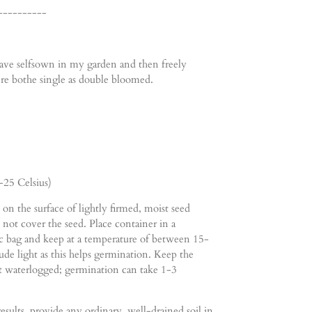
----------
 have selfsown in my garden and then freely
ere bothe single as double bloomed.
-25 Celsius)
on the surface of lightly firmed, moist seed
 not cover the seed. Place container in a
stic bag and keep at a temperature of between 15-
de light as this helps germination. Keep the
ot waterlogged; germination can take 1-3
results, provide any ordinary, well-drained soil in