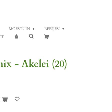
MOESTUIN
BEESJES!
CT
ix - Akelei (20)
n