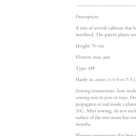
----------------------------
Description:
A mix of several cultivars that
interbred. The parent plants w
Height: 70 cm.
Flowers: may-jun
Type: HP
Hardy in: zones 3-4-5-6-7-8 (
Sowing instructions: Sow seeds 
sowing mix in pots or trays. Do
propagator or seal inside a pla
20C. After sowing, do not exclu
surface of the mix moist but n
months.
Planting instructions: For best 