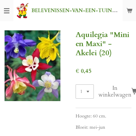
Ga
BELEVENISSEN-VAN-EEN-TUINKABOUTER
direct
naar
de
Aquilegia "Mini
hoofdinhoud
en Maxi" -
Akelei (20)
€ 0,45
In
winkelwagen
Hoogte: 60 cm.
Bloeit: mei-jun