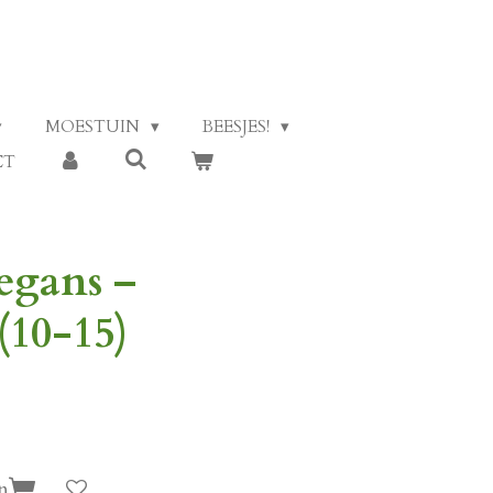
MOESTUIN
BEESJES!
CT
egans –
(10-15)
n