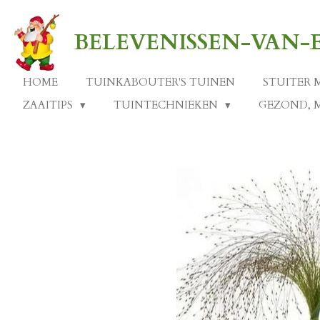
Ga
direct
BELEVENISSEN-VAN
naar
de
hoofdinhoud
HOME
TUINKABOUTER'S TUINEN
STUITER 
ZAAITIPS
TUINTECHNIEKEN
GEZOND, 