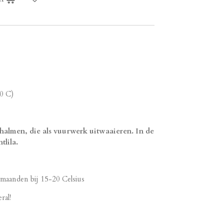
0 C)
halmen, die als vuurwerk uitwaaieren. In de
tlila.
6 maanden bij 15-20 Celsius
ral!