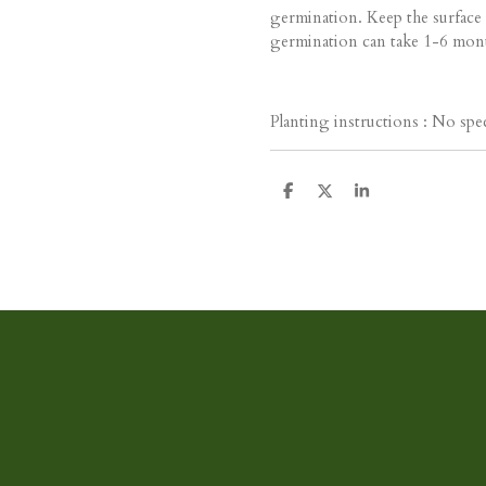
germination. Keep the surface
germination can take 1-6 mon
Planting instructions : No spec
D
D
S
e
e
h
l
e
a
e
l
r
n
e