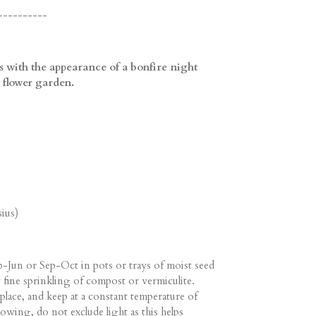
----------
ss with the appearance of a bonfire night
t flower garden.
ius)
-Jun or Sep-Oct in pots or trays of moist seed
fine sprinkling of compost or vermiculite.
place, and keep at a constant temperature of
owing, do not exclude light as this helps