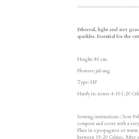
----------------------------
Ethereal, light and airy gra
sparkler. Essential for the cu
Height: 80 cm.
Flowers: jul-aug
Type: HP
Hardy in: zones 4-10 (-20 Cels
Sowing instructions : Sow Feb
compost and cover with a very 
Place in a propagator or warm 
between 15-20 Celsius. After s