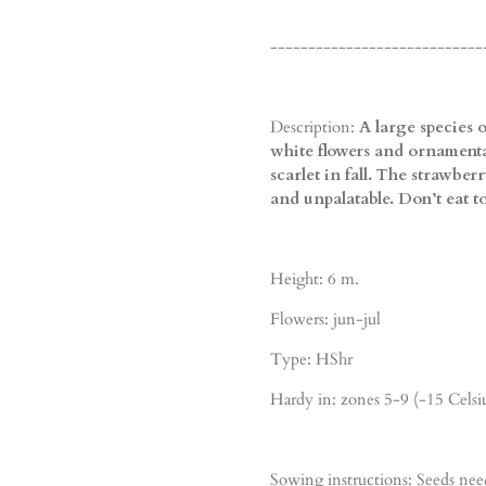
----------------------------
Description:
A large species 
white flowers and ornamenta
scarlet in fall. The strawber
and unpalatable. Don’t eat 
Height: 6 m.
Flowers: jun-jul
Type: HShr
Hardy in: zones 5-9 (-15 Celsi
Sowing instructions: Seeds need