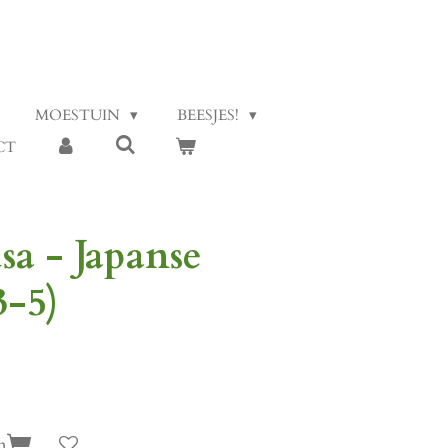
MOESTUIN
BEESJES!
CT
sa - Japanse
3-5)
n