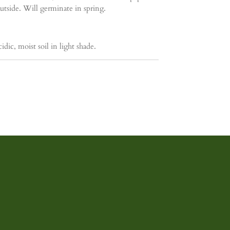
tside. Will germinate in spring.
idic, moist soil in light shade.