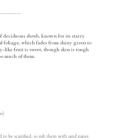
----------
of deciduous shrub, known for its starry
l foliage, which fades from shiny green to
ry-like fruit is sweet, though skin is tough
too much of them.
us)
 to be scarrified, so rub them with sand paper.