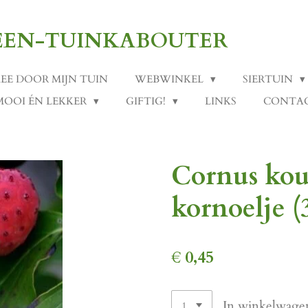
-EEN-TUINKABOUTER
MEE DOOR MIJN TUIN
WEBWINKEL
SIERTUIN
MOOI ÉN LEKKER
GIFTIG!
LINKS
CONTA
Cornus kou
kornoelje (
€ 0,45
In winkelwage