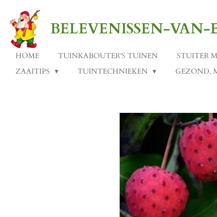
Ga
direct
BELEVENISSEN-VAN
naar
de
hoofdinhoud
HOME
TUINKABOUTER'S TUINEN
STUITER 
ZAAITIPS
TUINTECHNIEKEN
GEZOND, 