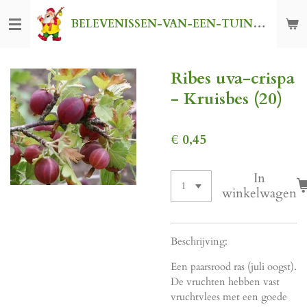
Ga
BELEVENISSEN-VAN-EEN-TUINKABOUTER
direct
naar
de
Ribes uva-crispa
hoofdinhoud
- Kruisbes (20)
€ 0,45
In
winkelwagen
Beschrijving:
Een paarsrood ras (juli oogst).
De vruchten hebben vast
vruchtvlees met een goede