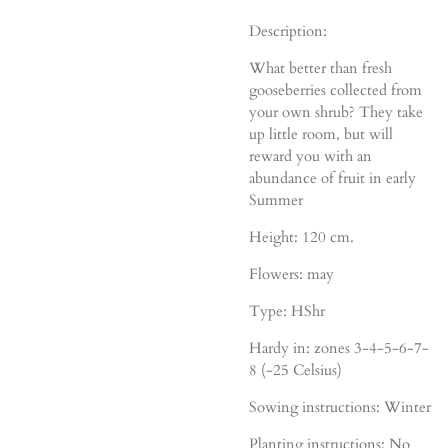
Description:
What better than fresh
gooseberries collected from
your own shrub? They take
up little room, but will
reward you with an
abundance of fruit in early
Summer
Height: 120 cm.
Flowers: may
Type: HShr
Hardy in: zones 3-4-5-6-7-
8 (-25 Celsius)
Sowing instructions: Winter
Planting instructions: No