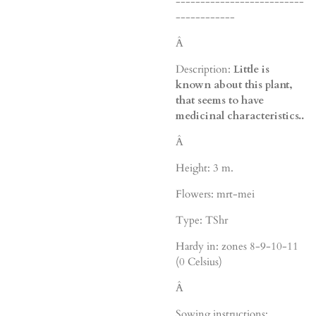
--------------------------
------------
Â
Description:
Little is
known about this plant,
that seems to have
medicinal characteristics..
Â
Height: 3 m.
Flowers: mrt-mei
Type: TShr
Hardy in: zones 8-9-10-11
(0 Celsius)
Â
Sowing instructions: