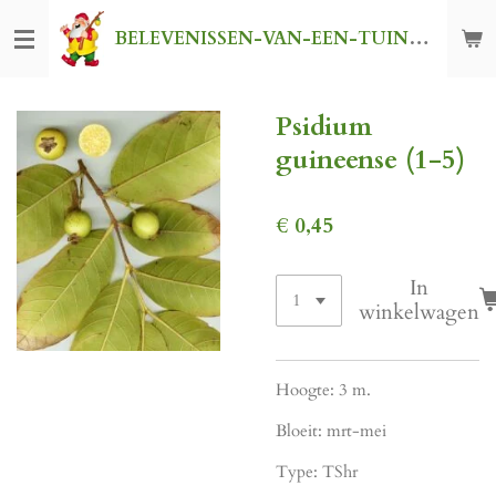
Ga
BELEVENISSEN-VAN-EEN-TUINKABOUTER
direct
naar
de
Psidium
hoofdinhoud
guineense (1-5)
€ 0,45
In
winkelwagen
Hoogte: 3 m.
Bloeit: mrt-mei
Type: TShr