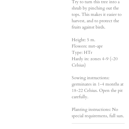
Try to turn this tree into a
shrub by pinching out the
tops. This makes it easier to
harvest, and to protect the
fruits against birds.
Height: 5 m.
Flowers: mrt-apr
Type: HTr
Hardy in: zones 4-9 (-20
Celsius)
Sowing instructions:
germinates in 1-4 months at
18-22 Celsius. Open the pit
carefully.
Planting instructions: No
special requiremens, full sun.