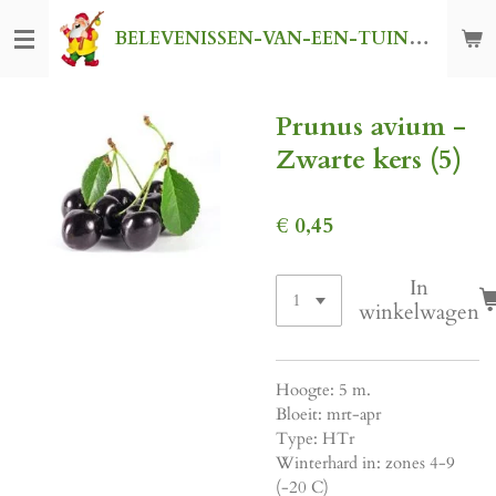
Ga
BELEVENISSEN-VAN-EEN-TUINKABOUTER
direct
naar
de
Prunus avium -
hoofdinhoud
Zwarte kers (5)
€ 0,45
In
winkelwagen
Hoogte: 5 m.
Bloeit: mrt-apr
Type: HTr
Winterhard in: zones 4-9
(-20 C)