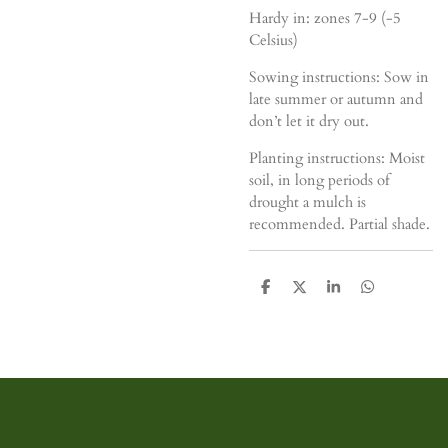
Hardy in: zones 7-9 (-5
Celsius)
Sowing instructions: Sow in
late summer or autumn and
don’t let it dry out.
Planting instructions: Moist
soil, in long periods of
drought a mulch is
recommended. Partial shade.
D
D
S
D
e
e
h
e
l
e
a
l
e
l
r
e
n
e
n