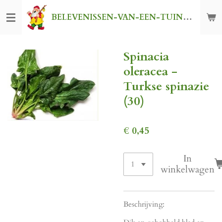
Ga
BELEVENISSEN-VAN-EEN-TUINKABOUTER
direct
naar
de
Spinacia
hoofdinhoud
oleracea -
Turkse spinazie
(30)
€ 0,45
In
winkelwagen
Beschrijving: