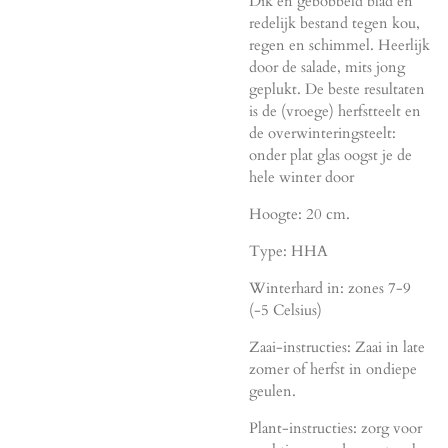
Dik en gebobbeld blad en
redelijk bestand tegen kou,
regen en schimmel. Heerlijk
door de salade, mits jong
geplukt. De beste resultaten
is de (vroege) herfstteelt en
de overwinteringsteelt:
onder plat glas oogst je de
hele winter door
Hoogte: 20 cm.
Type: HHA
Winterhard in: zones 7-9
(-5 Celsius)
Zaai-instructies: Zaai in late
zomer of herfst in ondiepe
geulen.
Plant-instructies: zorg voor