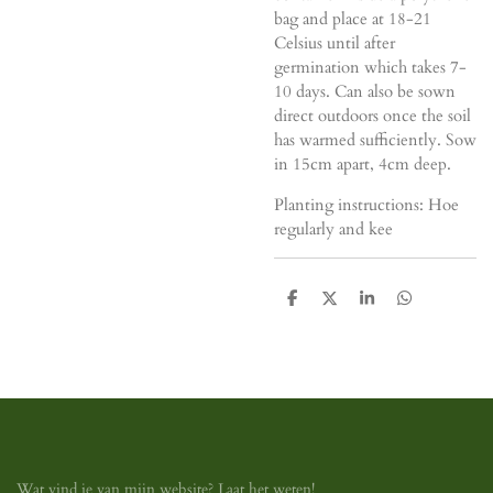
bag and place at 18-21
Celsius until after
germination which takes 7-
10 days. Can also be sown
direct outdoors once the soil
has warmed sufficiently. Sow
in 15cm apart, 4cm deep.
Planting instructions: Hoe
regularly and kee
D
D
S
D
e
e
h
e
l
e
a
l
e
l
r
e
n
e
n
Wat vind je van mijn website? Laat het weten!