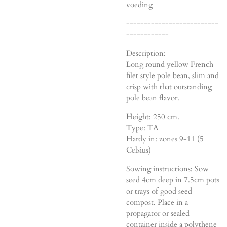
voeding
--------------------------
------------
Description:
Long round yellow French
filet style pole bean, slim and
crisp with that outstanding
pole bean flavor.
Height: 250 cm.
Type: TA
Hardy in: zones 9-11 (5
Celsius)
Sowing instructions: Sow
seed 4cm deep in 7.5cm pots
or trays of good seed
compost. Place in a
propagator or sealed
container inside a polythene