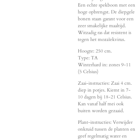
Een echte spekboon met een
hoge opbrengst. De diepgele
bonen staan garant voor een
zeer smakelijke maaltijd.
Witzadig ras dat resistent is
tegen het mozaïekvirus.
Hoogte: 250 cm.
Type: TA
Winterhard in: zones 9-11
(5 Celsius)
Zaai-instructies: Zaai 4 cm.
diep in potjes. Kiemt in 7-
10 dagen bij 18-21 Celsius.
Kan vanaf half mei ook
buiten worden gezaaid.
Plant-instructies: Verwijder
onkruid tussen de planten en
geef regelmatig water en