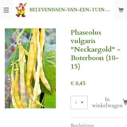
Ga
BELEVENISSEN-VAN-EEN-TUINKABOUTER
direct
naar
de
Phaseolus
hoofdinhoud
vulgaris
"Neckargold" -
Boterboon (10-
15)
€ 0,45
In
winkelwagen
Beschrijving: