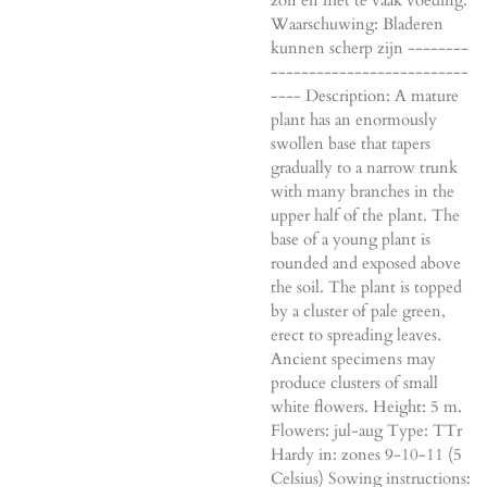
Waarschuwing: Bladeren
kunnen scherp zijn --------
--------------------------
---- Description: A mature
plant has an enormously
swollen base that tapers
gradually to a narrow trunk
with many branches in the
upper half of the plant. The
base of a young plant is
rounded and exposed above
the soil. The plant is topped
by a cluster of pale green,
erect to spreading leaves.
Ancient specimens may
produce clusters of small
white flowers. Height: 5 m.
Flowers: jul-aug Type: TTr
Hardy in: zones 9-10-11 (5
Celsius) Sowing instructions: