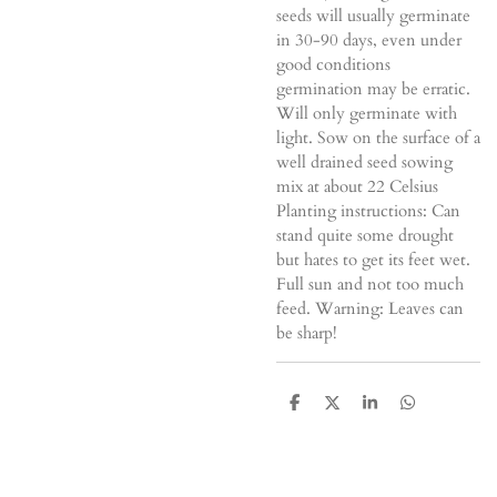
seeds will usually germinate
in 30-90 days, even under
good conditions
germination may be erratic.
Will only germinate with
light. Sow on the surface of a
well drained seed sowing
mix at about 22 Celsius
Planting instructions: Can
stand quite some drought
but hates to get its feet wet.
Full sun and not too much
feed. Warning: Leaves can
be sharp!
D
D
S
D
e
e
h
e
l
e
a
l
e
l
r
e
n
e
n