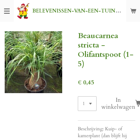
Ga
BELEVENISSEN-VAN-EEN-TUINKABOUTER
direct
naar
de
Beaucarnea
hoofdinhoud
stricta -
Olifantspoot (1-
5)
€ 0,45
In
winkelwagen
Beschrijving: Kuip- of
kamerplant (dan blijft hij