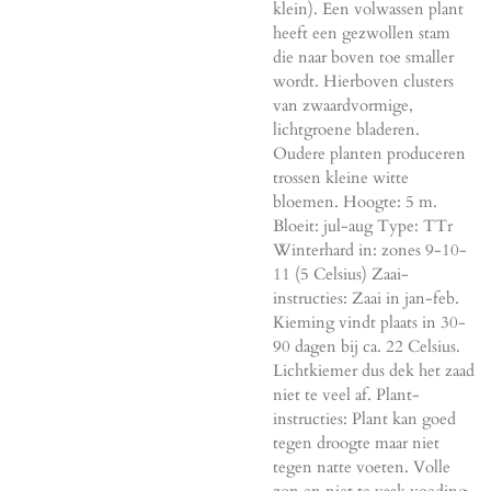
klein). Een volwassen plant
heeft een gezwollen stam
die naar boven toe smaller
wordt. Hierboven clusters
van zwaardvormige,
lichtgroene bladeren.
Oudere planten produceren
trossen kleine witte
bloemen. Hoogte: 5 m.
Bloeit: jul-aug Type: TTr
Winterhard in: zones 9-10-
11 (5 Celsius) Zaai-
instructies: Zaai in jan-feb.
Kieming vindt plaats in 30-
90 dagen bij ca. 22 Celsius.
Lichtkiemer dus dek het zaad
niet te veel af. Plant-
instructies: Plant kan goed
tegen droogte maar niet
tegen natte voeten. Volle
zon en niet te vaak voeding.