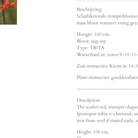
Beschrijving:
Scharlakenrode trompetbloemen 
maar bloeit wanneer vroeg gezaai
Hoogte: 100 cm.
Bloeit: aug-sep
Type: TB/TA
Winterhard in: zones 9-10-11-
Zaai-instructies: Kiemt in 14-3
Plant-instructies: goeddoorlate
----------------------------
Description:
The scarlet-red, trumpet-shape
Ipomopsis rubra is a biennial, us
year from seed if started early,
Height: 100 cm.