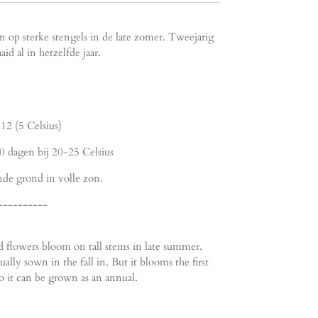
op sterke stengels in de late zomer. Tweejarig
d al in hetzelfde jaar.
12 (5 Celsius)
0 dagen bij 20-25 Celsius
nde grond in volle zon.
----------
d flowers bloom on tall stems in late summer.
ually sown in the fall in. But it blooms the first
 so it can be grown as an annual.