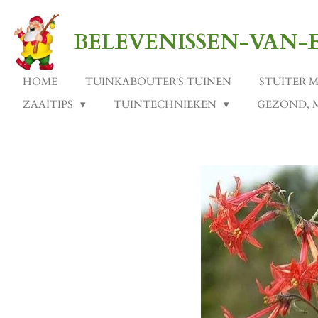
Ga
direct
BELEVENISSEN-VAN
naar
de
hoofdinhoud
HOME
TUINKABOUTER'S TUINEN
STUITER 
ZAAITIPS
TUINTECHNIEKEN
GEZOND, 