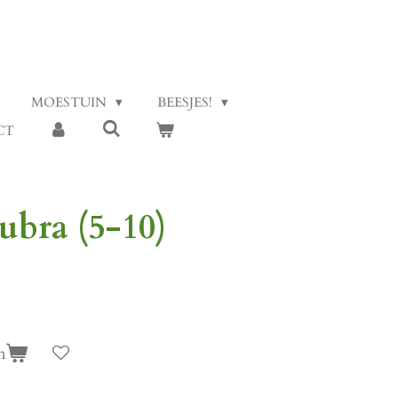
MOESTUIN
BEESJES!
CT
ubra (5-10)
n