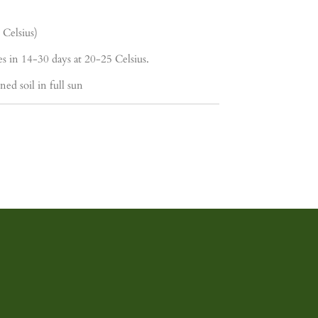
Celsius)
s in 14-30 days at 20-25 Celsius.
ned soil in full sun