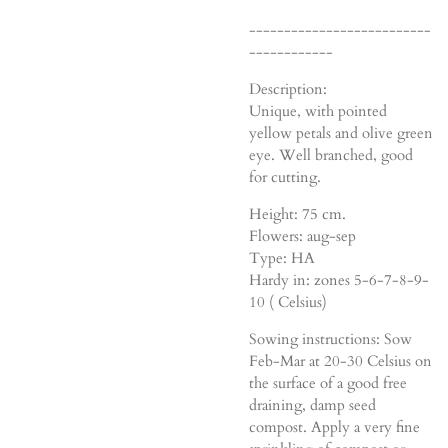
--------------------------
------------
Description:
Unique, with pointed
yellow petals and olive green
eye. Well branched, good
for cutting.
Height: 75 cm.
Flowers: aug-sep
Type: HA
Hardy in: zones 5-6-7-8-9-
10 ( Celsius)
Sowing instructions: Sow
Feb-Mar at 20-30 Celsius on
the surface of a good free
draining, damp seed
compost. Apply a very fine