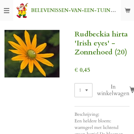
Ga
BELEVENISSEN-VAN-EEN-TUINKABOUTER
direct
naar
de
Rudbeckia hirta
hoofdinhoud
'Irish eyes' -
Zonnehoed (20)
€ 0,45
In
winkelwagen
Beschrijving:
Een heldere bloem:
warmgeel met lichtend
groen hartje! De bloemen