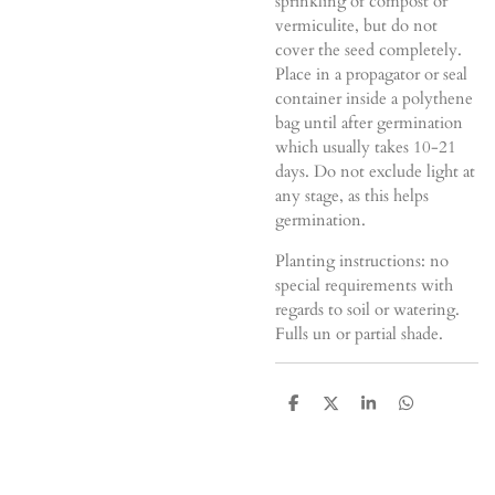
sprinkling of compost or
vermiculite, but do not
cover the seed completely.
Place in a propagator or seal
container inside a polythene
bag until after germination
which usually takes 10-21
days. Do not exclude light at
any stage, as this helps
germination.
Planting instructions: no
special requirements with
regards to soil or watering.
Fulls un or partial shade.
D
D
S
D
e
e
h
e
l
e
a
l
e
l
r
e
n
e
n