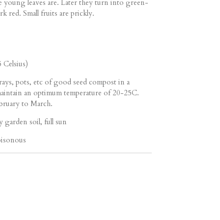
the young leaves are. Later they turn into green-
 red. Small fruits are prickly.
 Celsius)
ays, pots, etc of good seed compost in a
maintain an optimum temperature of 20-25C.
ruary to March.
 garden soil, full sun
oisonous