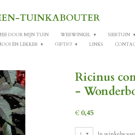
-EEN-TUINKABOUTER
MEE DOOR MIJN TUIN
WEBWINKEL
SIERTUIN
MOOI ÉN LEKKER
GIFTIG!
LINKS
CONTA
Ricinus co
- Wonderbo
€ 0,45
In winkelwage