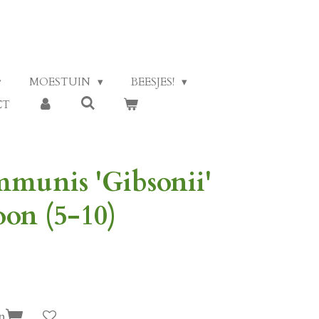
MOESTUIN
BEESJES!
CT
mmunis 'Gibsonii'
on (5-10)
n