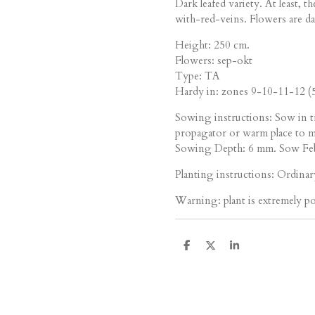
Dark leafed variety. At least, 
with-red-veins. Flowers are dark
Height: 250 cm.
Flowers: sep-okt
Type: TA
Hardy in: zones 9-10-11-12 (5
Sowing instructions: Sow in tr
propagator or warm place to 
Sowing Depth: 6 mm. Sow Feb
Planting instructions: Ordinary
Warning: plant is extremely p
D
D
S
e
e
h
l
e
a
e
l
r
n
e