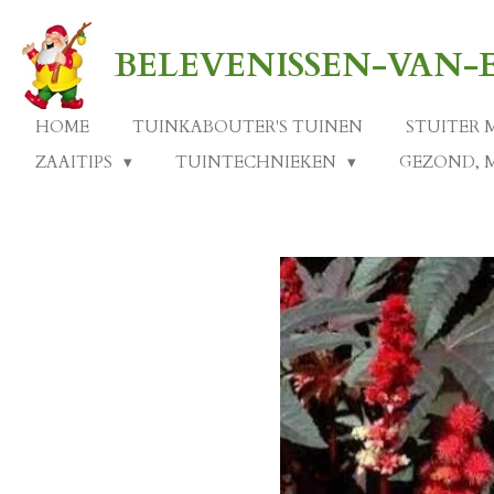
Ga
direct
BELEVENISSEN-VAN
naar
de
hoofdinhoud
HOME
TUINKABOUTER'S TUINEN
STUITER 
ZAAITIPS
TUINTECHNIEKEN
GEZOND, 