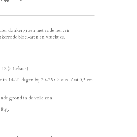
later donkergroen met rode nerven.
nkerrode bloei-aren en vruchtjes.
12 (5 Celsius)
t in 14-21 dagen bij 20-25 Celsius. Zaai 0,5 cm.
ende grond in de volle zon.
ftig.
----------