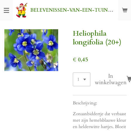
Ga
BELEVENISSEN-VAN-EEN-TUINKABOUTER
direct
naar
de
Heliophila
hoofdinhoud
longifolia (20+)
€ 0,45
In
winkelwagen
Beschrijving:
Zonaanbiddertje dat verbaast
met zijn hemelsblauwe kleur
en helderwitte hartjes. Bloeit