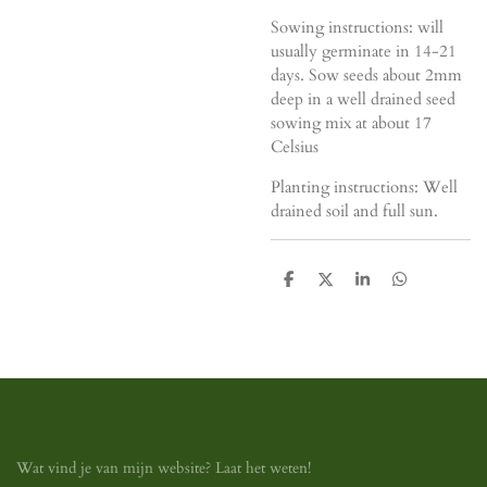
Sowing instructions: will
usually germinate in 14-21
days. Sow seeds about 2mm
deep in a well drained seed
sowing mix at about 17
Celsius
Planting instructions: Well
drained soil and full sun.
D
D
S
D
e
e
h
e
l
e
a
l
e
l
r
e
n
e
n
Wat vind je van mijn website? Laat het weten!