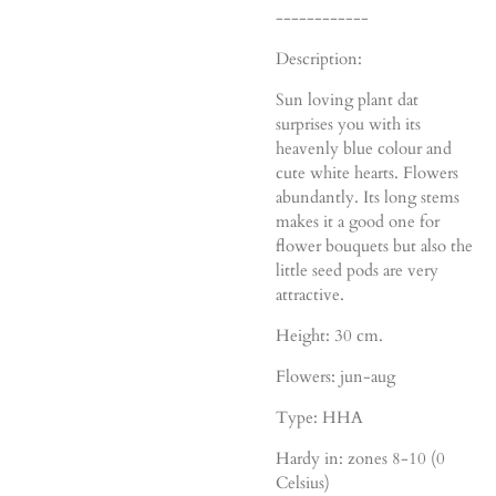
------------
Description:
Sun loving plant dat
surprises you with its
heavenly blue colour and
cute white hearts. Flowers
abundantly. Its long stems
makes it a good one for
flower bouquets but also the
little seed pods are very
attractive.
Height: 30 cm.
Flowers: jun-aug
Type: HHA
Hardy in: zones 8-10 (0
Celsius)