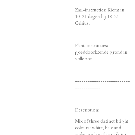
Zaai-instructies: Kiemt in
10-21 dagen bij 18-21
Celsius.
Plant-instructies:
goeddoorlatende grond in
volle zon.
--------------------------
------------
Description:
Mix of three distinct bright
colours: white, blue and
violet, each with a striking