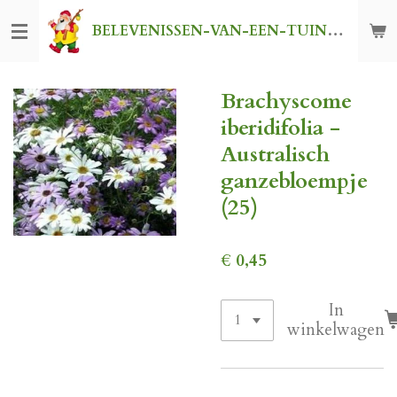
Ga
BELEVENISSEN-VAN-EEN-TUINKABOUTER
direct
naar
de
Brachyscome
hoofdinhoud
iberidifolia -
Australisch
ganzebloempje
(25)
€ 0,45
In
winkelwagen