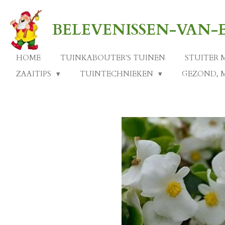
Ga
direct
BELEVENISSEN-VAN
naar
de
hoofdinhoud
HOME
TUINKABOUTER'S TUINEN
STUITER 
ZAAITIPS
TUINTECHNIEKEN
GEZOND, 