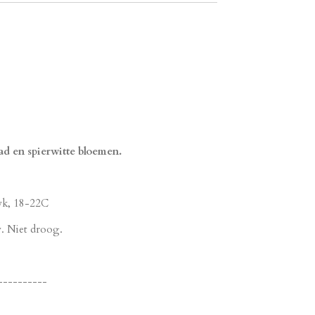
ad en spierwitte bloemen.
 wk, 18-22C
w. Niet droog.
----------