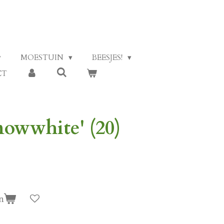
MOESTUIN
BEESJES!
CT
nowwhite' (20)
n