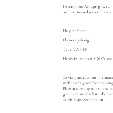
Description:
An upright, tal
and unincised green leaves.
Height: 80 cm.
Flowers: jul-aug
Type: TA / TP
Hardy in: zones 6-8 (0 Celsius
Sowing instructions: Germinat
surface of a good free draini
Place in a propagator or seal c
germination which usually take
as this helps germination