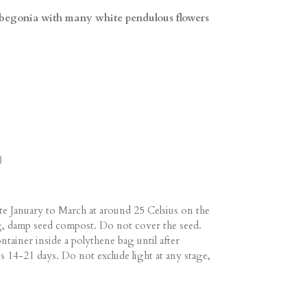
l begonia with many white pendulous flowers
)
e January to March at around 25 Celsius on the
ng, damp seed compost. Do not cover the seed.
ontainer inside a polythene bag until after
s 14-21 days. Do not exclude light at any stage,