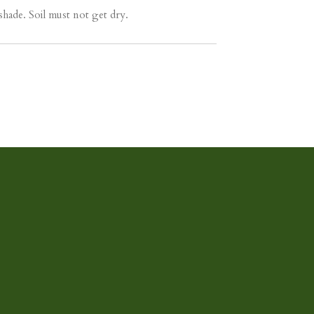
 shade. Soil must not get dry.