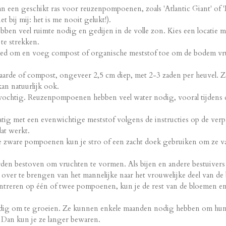
n een geschikt ras voor reuzenpompoenen, zoals 'Atlantic Giant' of 
t bij mij: het is me nooit gelukt!).
n veel ruimte nodig en gedijen in de volle zon. Kies een locatie 
te strekken.
 om en voeg compost of organische meststof toe om de bodem vru
 aarde of compost, ongeveer 2,5 cm diep, met 2-3 zaden per heuvel. 
an natuurlijk ook.
ochtig. Reuzenpompoenen hebben veel water nodig, vooral tijdens 
g met een evenwichtige meststof volgens de instructies op de verp
at werkt.
 zware pompoenen kun je stro of een zacht doek gebruiken om ze va
bestoven om vruchten te vormen. Als bijen en andere bestuivers n
over te brengen van het mannelijke naar het vrouwelijke deel van de
ntreren op één of twee pompoenen, kun je de rest van de bloemen en
g om te groeien. Ze kunnen enkele maanden nodig hebben om hun m
n. Dan kun je ze langer bewaren.