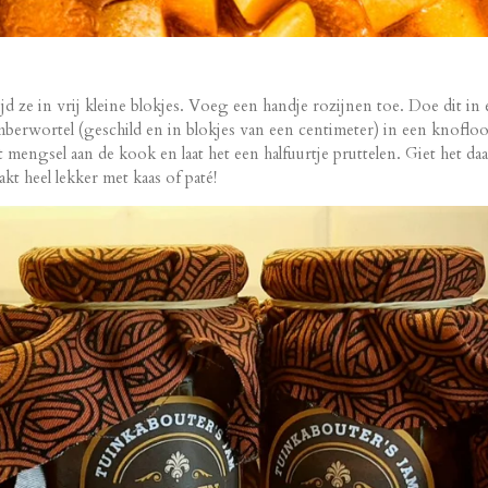
jd ze in vrij kleine blokjes. Voeg een handje rozijnen toe. Doe dit in
mberwortel (geschild en in blokjes van een centimeter) in een knoflo
engsel aan de kook en laat het een halfuurtje pruttelen. Giet het daar
kt heel lekker met kaas of paté!