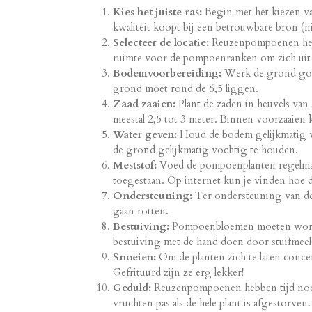
Kies het juiste ras:
Begin met het kiezen va
kwaliteit koopt bij een betrouwbare bron (nie
Selecteer de locatie:
Reuzenpompoenen hebbe
ruimte voor de pompoenranken om zich uit 
Bodemvoorbereiding:
Werk de grond goed
grond moet rond de 6,5 liggen.
Zaad zaaien:
Plant de zaden in heuvels van
meestal 2,5 tot 3 meter. Binnen voorzaaien k
Water geven:
Houd de bodem gelijkmatig v
de grond gelijkmatig vochtig te houden.
Meststof:
Voed de pompoenplanten regelmati
toegestaan. Op internet kun je vinden hoe d
Ondersteuning:
Ter ondersteuning van de
gaan rotten.
Bestuiving:
Pompoenbloemen moeten worden 
bestuiving met de hand doen door stuifmeel 
Snoeien:
Om de planten zich te laten conce
Gefrituurd zijn ze erg lekker!
Geduld:
Reuzenpompoenen hebben tijd nodi
vruchten pas als de hele plant is afgestorve