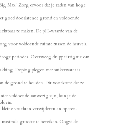
'Big Max.' Zorg ervoor dat je zaden van hoge
met goed doorlatende grond en voldoende
chtbaar te maken. De pH-waarde van de
Zorg voor voldoende ruimte tussen de heuvels,
droge periodes. Overweeg druppelirrigatie om
akking. Doping plegen met suikerwater is
n de grond te houden. Dit voorkomt dat ze
iet voldoende aanwezig zijn, kun je de
 bloem.
 kleine vruchten verwijderen en opeten.
aximale grootte te bereiken. Oogst de