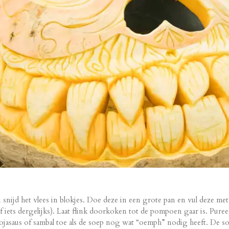
 snijd het vlees in blokjes. Doe deze in een grote pan en vul deze m
 iets dergelijks). Laat flink doorkoken tot de pompoen gaar is. Pure
sojasaus of sambal toe als de soep nog wat “oemph” nodig heeft. De 