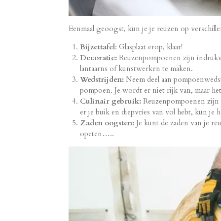
Eenmaal geoogst, kun je je reuzen op verschill
Bijzettafel
: Glasplaat erop, klaar!
Decoratie:
Reuzenpompoenen zijn indrukwek
lantaarns of kunstwerken te maken.
Wedstrijden:
Neem deel aan pompoenwedstr
pompoen. Je wordt er niet rijk van, maar he
Culinair gebruik:
Reuzenpompoenen zijn e
er je buik en diepvries van vol hebt, kun je
Zaden oogsten:
Je kunt de zaden van je r
opeten…..