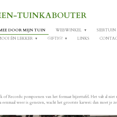
-EEN-TUINKABOUTER
MEE DOOR MIJN TUIN
WEBWINKEL
SIERTUIN
MOOI ÉN LEKKER
GIFTIG!
LINKS
CONTA
k of Records: pompoenen van het formaat bijzettafel. Het valt al nie
rnia eenmaal weer is genezen, wacht het grootste karwei: dan moet je z