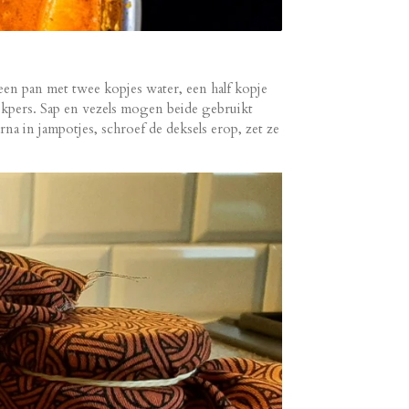
 een pan met twee kopjes water, een half kopje
okpers. Sap en vezels mogen beide gebruikt
na in jampotjes, schroef de deksels erop, zet ze