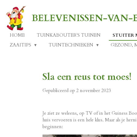
Ga
direct
BELEVENISSEN-VAN
naar
de
hoofdinhoud
HOME
TUINKABOUTER'S TUINEN
STUITER 
ZAAITIPS
TUINTECHNIEKEN
GEZOND, 
Sla een reus tot moes!
Gepubliceerd op 2 november 2023
Je ziet ze weleens, op TV of in het Guiness Boo
huis vervoeren is een hele klus. Maar als je he
beginnen: