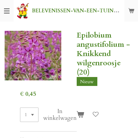
Ga
BELEVENISSEN-VAN-EEN-TUINKABOUTER
direct
naar
de
Epilobium
hoofdinhoud
angustifolium -
Knikkend
wilgenroosje
(20)
Nieuw
€ 0,45
In
winkelwagen