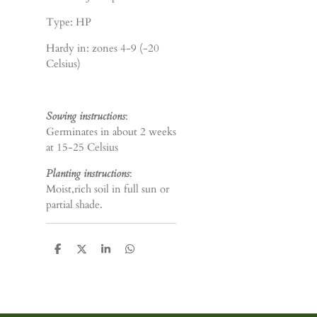
Type: HP
Hardy in: zones 4-9 (-20
Celsius)
Sowing instructions
:
Germinates in about 2 weeks
at 15-25 Celsius
Planting instructions
:
Moist,rich soil in full sun or
partial shade.
D
D
S
D
e
e
h
e
l
e
a
l
e
l
r
e
n
e
n