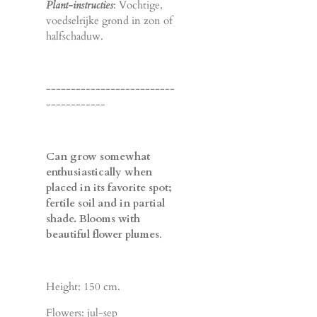
Plant-instructies
: Vochtige,
voedselrijke grond in zon of
halfschaduw.
--------------------------
------------
Can grow somewhat
enthusiastically when
placed in its favorite spot;
fertile soil and in partial
shade. Blooms with
beautiful flower plumes
.
Height: 150 cm.
Flowers: jul-sep