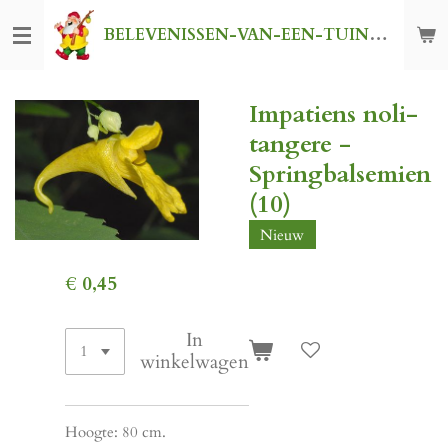
Ga
BELEVENISSEN-VAN-EEN-TUINKABOUTER
direct
naar
de
Impatiens noli-
hoofdinhoud
tangere -
Springbalsemien
(10)
Nieuw
€ 0,45
In
winkelwagen
Hoogte: 80 cm.