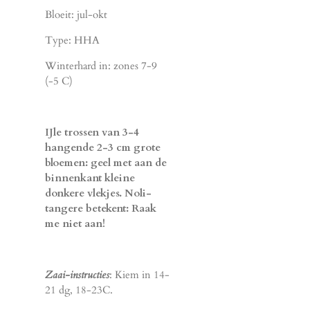
Bloeit: jul-okt
Type: HHA
Winterhard in: zones 7-9
(-5 C)
IJle trossen van 3-4
hangende 2-3 cm grote
bloemen: geel met aan de
binnenkant kleine
donkere vlekjes. Noli-
tangere betekent: Raak
me niet aan!
Zaai-instructies
: Kiem in 14-
21 dg, 18-23C.