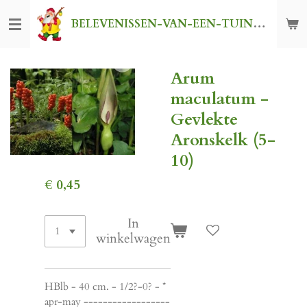
Ga
BELEVENISSEN-VAN-EEN-TUINKABOUTER
direct
naar
de
Arum
hoofdinhoud
maculatum -
Gevlekte
Aronskelk (5-
10)
€ 0,45
In
winkelwagen
HBlb - 40 cm. - 1/2?-0? - *
apr-may ------------------