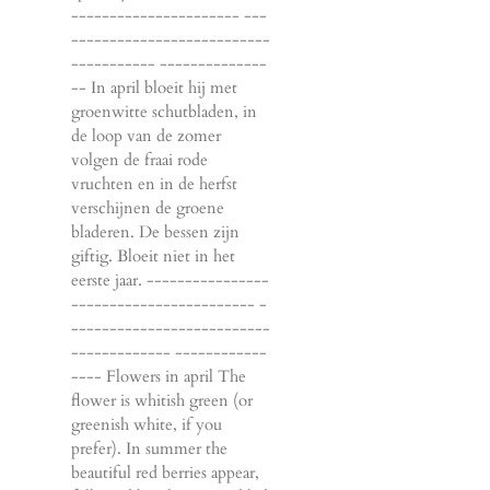
---------------------- ---
--------------------------
----------- --------------
-- In april bloeit hij met
groenwitte schutbladen, in
de loop van de zomer
volgen de fraai rode
vruchten en in de herfst
verschijnen de groene
bladeren. De bessen zijn
giftig. Bloeit niet in het
eerste jaar. ----------------
------------------------ -
--------------------------
------------- ------------
---- Flowers in april The
flower is whitish green (or
greenish white, if you
prefer). In summer the
beautiful red berries appear,