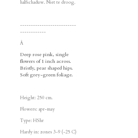
halfschaduw. Niet te droog.
--------------------------
------------
Â
Deep rose pink, single
flowers of 1 inch across.
Bristly, pear shaped hips.
Soft grey-green foliage.
Height: 250 cm.
Flowers: apr-may
Type: HShr
Hardy in: zones 3-9 (-25 C)