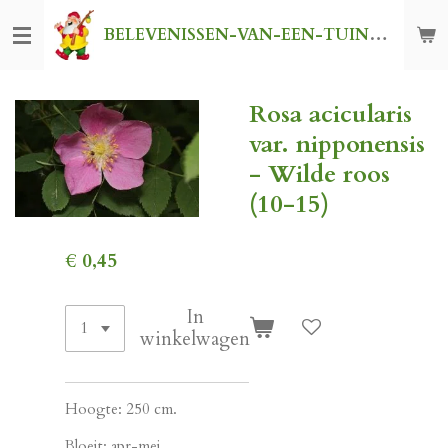
Ga
BELEVENISSEN-VAN-EEN-TUINKABOUTER
direct
naar
de
Rosa acicularis
hoofdinhoud
var. nipponensis
- Wilde roos
(10-15)
€ 0,45
In
winkelwagen
Hoogte: 250 cm.
Bloeit: apr-mei