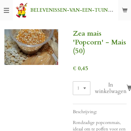
Ga
BELEVENISSEN-VAN-EEN-TUINKABOUTER
direct
naar
de
Zea mais
hoofdinhoud
'Popcorn' - Mais
(50)
€ 0,45
In
winkelwagen
Beschrijving:
Rondzadige popcornmais,
ideaal om te poffen voor een