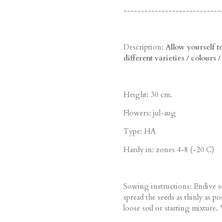
----------------------------
Description:
Allow yourself t
different varieties / colours /
Height: 30 cm.
Flowers: jul-aug
Type: HA
Hardy in: zones 4-8 (-20 C)
Sowing instructions: Endive s
spread the seeds as thinly as po
loose soil or starting mixture. 