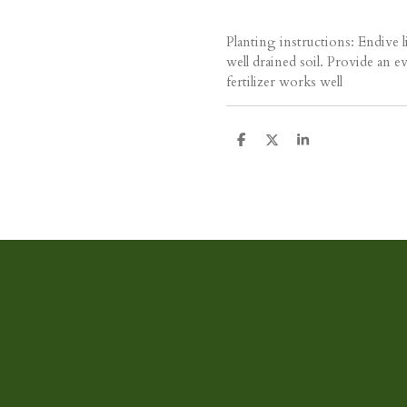
Planting instructions: Endive l
well drained soil. Provide an e
fertilizer works well
D
D
S
e
e
h
l
e
a
e
l
r
n
e