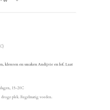
0C)
n, kleuren en smaken Andijvie en lof. Laat
1 dagen, 15-20C
 te droge plek. Regelmatig voeden.