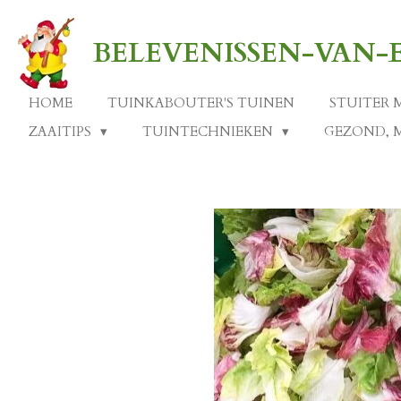
Ga
direct
BELEVENISSEN-VAN
naar
de
hoofdinhoud
HOME
TUINKABOUTER'S TUINEN
STUITER 
ZAAITIPS
TUINTECHNIEKEN
GEZOND, 