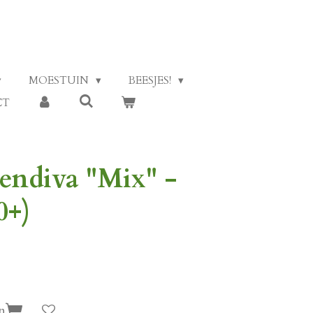
MOESTUIN
BEESJES!
CT
endiva "Mix" -
0+)
n