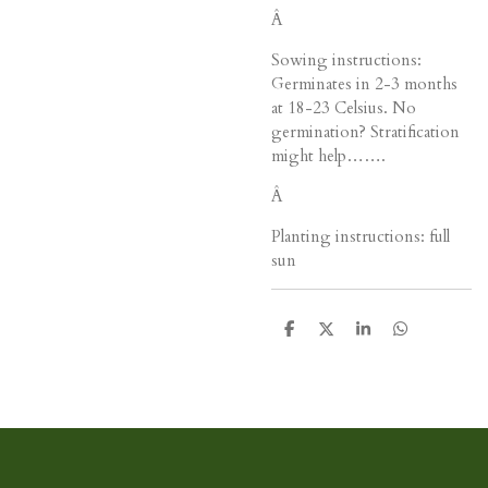
Â
Sowing instructions:
Germinates in 2-3 months
at 18-23 Celsius. No
germination? Stratification
might help…….
Â
Planting instructions: full
sun
D
D
S
D
e
e
h
e
l
e
a
l
e
l
r
e
n
e
n