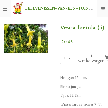
Ga
BELEVENISSEN-VAN-EEN-TUINKABOUTER
direct
naar
de
Vestia foetida (5)
hoofdinhoud
€ 0,45
In
winkelwagen
Hoogte: 150 cm.
Bloeit: jun-jul
Type: HHShr
Winterhard in: zones 7-11