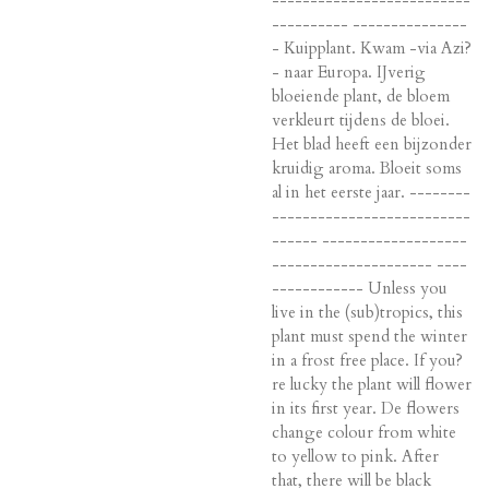
---------- ---------------
- Kuipplant. Kwam -via Azi?
- naar Europa. IJverig
bloeiende plant, de bloem
verkleurt tijdens de bloei.
Het blad heeft een bijzonder
kruidig aroma. Bloeit soms
al in het eerste jaar. --------
--------------------------
------ -------------------
--------------------- ----
------------ Unless you
live in the (sub)tropics, this
plant must spend the winter
in a frost free place. If you?
re lucky the plant will flower
in its first year. De flowers
change colour from white
to yellow to pink. After
that, there will be black