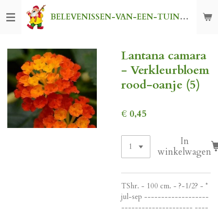
Ga
BELEVENISSEN-VAN-EEN-TUINKABOUTER
direct
naar
de
Lantana camara
hoofdinhoud
- Verkleurbloem
rood-oanje (5)
€ 0,45
In
winkelwagen
TShr. - 100 cm. - ?-1/2? - *
jul-sep -------------------
--------------------- ----
--------------------------