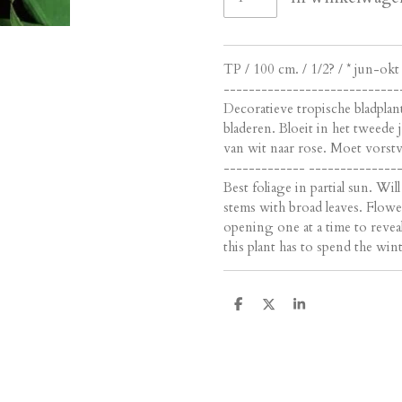
TP / 100 cm. / 1/2? / * jun-o
----------------------------
Decoratieve tropische bladplan
bladeren. Bloeit in het tweede
van wit naar rose. Moet vorst
------------- --------------
Best foliage in partial sun. Wi
stems with broad leaves. Flowe
opening one at a time to revea
this plant has to spend the wint
D
D
S
e
e
h
l
e
a
e
l
r
n
e