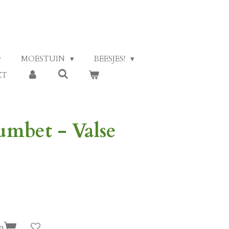
MOESTUIN
BEESJES!
CT
umbet - Valse
n