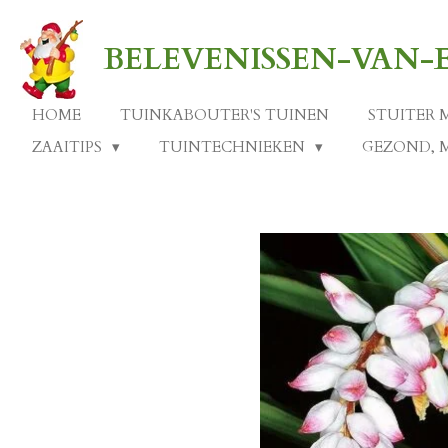
Ga
direct
BELEVENISSEN-VAN
naar
de
hoofdinhoud
HOME
TUINKABOUTER'S TUINEN
STUITER 
ZAAITIPS
TUINTECHNIEKEN
GEZOND, 