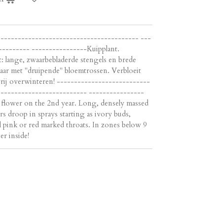
kt ---------------------------------------- ---
--------- ----------------Kuipplant.
t: lange, zwaarbebladerde stengels en brede
 jaar met "druipende" bloemtrossen. Verbloeit
vrij overwinteren! ---------------------------
-------------------------- ----------------
ll flower on the 2nd year. Long, densely massed
rs droop in sprays starting as ivory buds,
l pink or red marked throats. In zones below 9
er inside!