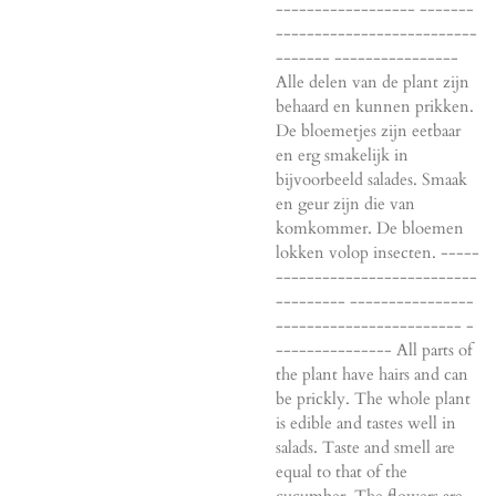
------------------ -------
--------------------------
------- ----------------
Alle delen van de plant zijn
behaard en kunnen prikken.
De bloemetjes zijn eetbaar
en erg smakelijk in
bijvoorbeeld salades. Smaak
en geur zijn die van
komkommer. De bloemen
lokken volop insecten. -----
--------------------------
--------- ----------------
------------------------ -
--------------- All parts of
the plant have hairs and can
be prickly. The whole plant
is edible and tastes well in
salads. Taste and smell are
equal to that of the
cucumber. The flowers are