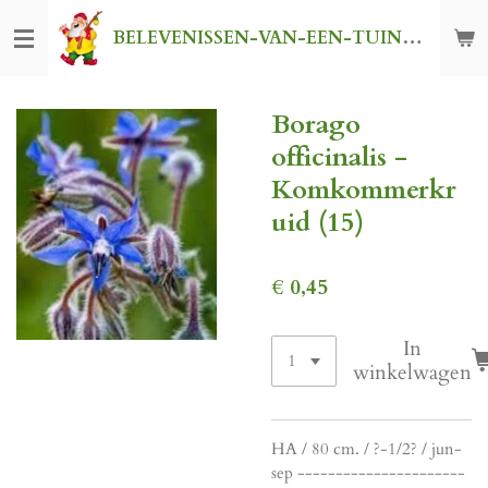
Ga
BELEVENISSEN-VAN-EEN-TUINKABOUTER
direct
naar
de
Borago
hoofdinhoud
officinalis -
Komkommerkr
uid (15)
€ 0,45
In
winkelwagen
HA / 80 cm. / ?-1/2? / jun-
sep ----------------------