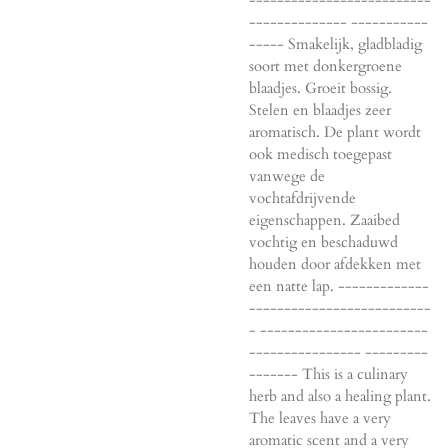
-------------- -----------
----- Smakelijk, gladbladig
soort met donkergroene
blaadjes. Groeit bossig.
Stelen en blaadjes zeer
aromatisch. De plant wordt
ook medisch toegepast
vanwege de
vochtafdrijvende
eigenschappen. Zaaibed
vochtig en beschaduwd
houden door afdekken met
een natte lap. -------------
--------------------------
- ------------------------
---------------- ---------
------- This is a culinary
herb and also a healing plant.
The leaves have a very
aromatic scent and a very