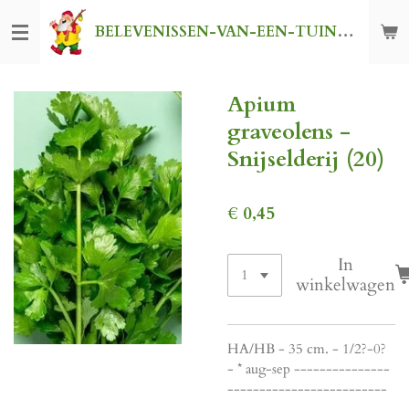
Ga
BELEVENISSEN-VAN-EEN-TUINKABOUTER
direct
naar
de
Apium
hoofdinhoud
graveolens -
Snijselderij (20)
€ 0,45
In
winkelwagen
HA/HB - 35 cm. - 1/2?-0?
- * aug-sep ---------------
-------------------------
--------------------------