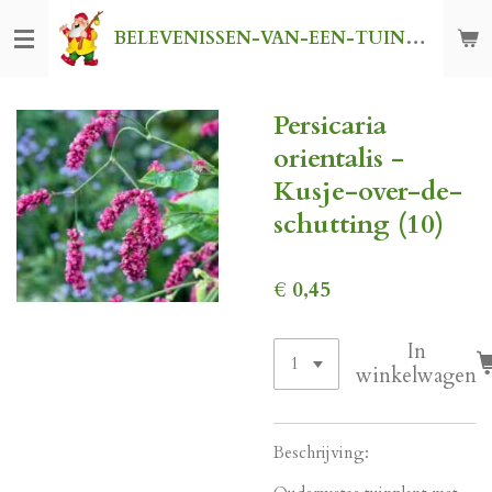
Ga
BELEVENISSEN-VAN-EEN-TUINKABOUTER
direct
naar
de
Persicaria
hoofdinhoud
orientalis -
Kusje-over-de-
schutting (10)
€ 0,45
In
winkelwagen
Beschrijving: