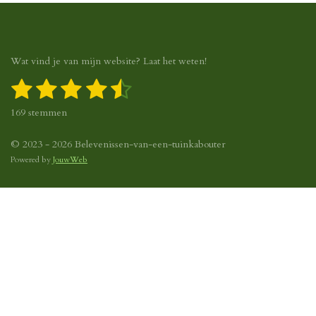
Wat vind je van mijn website? Laat het weten!
1
2
3
4
5
S
R
t
a
s
s
s
s
s
e
169 stemmen
t
m
t
t
t
t
t
i
m
n
© 2023 - 2026 Belevenissen-van-een-tuinkabouter
e
e
e
e
e
e
g
Powered by
JouwWeb
n
r
r
r
r
r
:
4
r
r
r
r
.
e
e
e
e
2
9
n
n
n
n
5
8
5
7
9