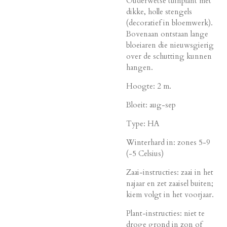
Ouderwetse tuinplant met
dikke, holle stengels
(decoratief in bloemwerk).
Bovenaan ontstaan lange
bloeiaren die nieuwsgierig
over de schutting kunnen
hangen.
Hoogte: 2 m.
Bloeit: aug-sep
Type: HA
Winterhard in: zones 5-9
(-5 Celsius)
Zaai-instructies: zaai in het
najaar en zet zaaisel buiten;
kiem volgt in het voorjaar.
Plant-instructies: niet te
droge grond in zon of