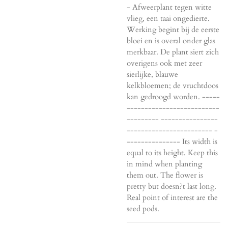
- Afweerplant tegen witte
vlieg, een taai ongedierte.
Werking begint bij de eerste
bloei en is overal onder glas
merkbaar. De plant siert zich
overigens ook met zeer
sierlijke, blauwe
kelkbloemen; de vruchtdoos
kan gedroogd worden. -----
--------------------------
--------- ----------------
------------------------ -
--------------- Its width is
equal to its height. Keep this
in mind when planting
them out. The flower is
pretty but doesn?t last long.
Real point of interest are the
seed pods.