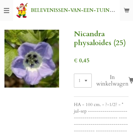
Ga
BELEVENISSEN-VAN-EEN-TUINKABOUTER
direct
naar
de
Nicandra
hoofdinhoud
physaloides (25)
€ 0,45
In
winkelwagen
HA - 100 cm. - ?-1/2? - *
jul-sep -------------------
--------------------- ----
--------------------------
---------- ---------------