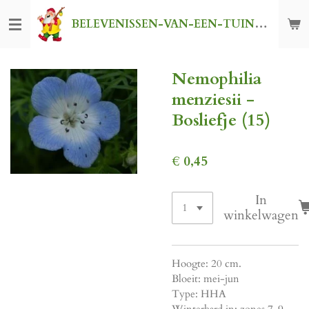
Ga
BELEVENISSEN-VAN-EEN-TUINKABOUTER
direct
naar
de
Nemophilia
hoofdinhoud
menziesii -
Bosliefje (15)
€ 0,45
In
winkelwagen
Hoogte: 20 cm.
Bloeit: mei-jun
Type: HHA
Winterhard in: zones 7-9