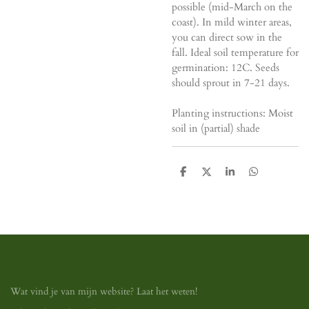
possible (mid-March on the
coast). In mild winter areas,
you can direct sow in the
fall. Ideal soil temperature for
germination: 12C. Seeds
should sprout in 7-21 days.
Planting instructions: Moist
soil in (partial) shade
D
D
S
D
e
e
h
e
l
e
a
l
e
l
r
e
n
e
n
Wat vind je van mijn website? Laat het weten!