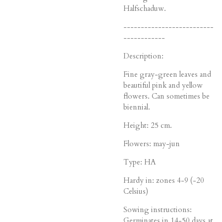
Halfschaduw.
--------------------------
------------
Description:
Fine gray-green leaves and
beautiful pink and yellow
flowers. Can sometimes be
biennial.
Height: 25 cm.
Flowers: may-jun
Type: HA
Hardy in: zones 4-9 (-20
Celsius)
Sowing instructions:
Germinates in 14-50 days at