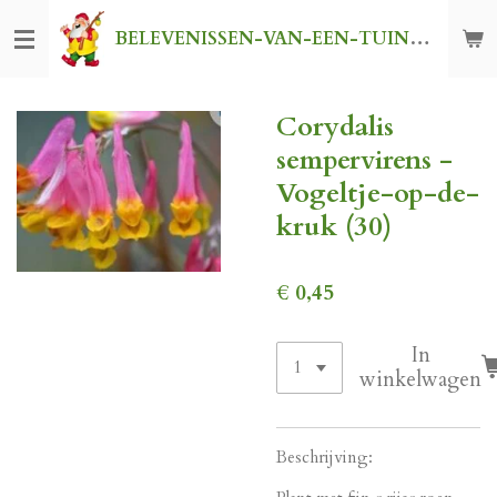
Ga
BELEVENISSEN-VAN-EEN-TUINKABOUTER
direct
naar
de
Corydalis
hoofdinhoud
sempervirens -
Vogeltje-op-de-
kruk (30)
€ 0,45
In
winkelwagen
Beschrijving: