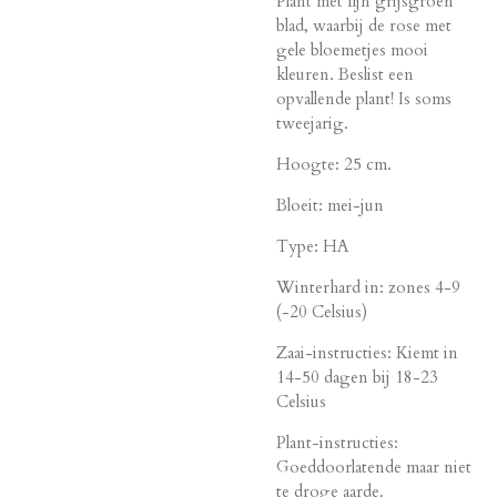
Plant met fijn grijsgroen
blad, waarbij de rose met
gele bloemetjes mooi
kleuren. Beslist een
opvallende plant! Is soms
tweejarig.
Hoogte: 25 cm.
Bloeit: mei-jun
Type: HA
Winterhard in: zones 4-9
(-20 Celsius)
Zaai-instructies: Kiemt in
14-50 dagen bij 18-23
Celsius
Plant-instructies:
Goeddoorlatende maar niet
te droge aarde.