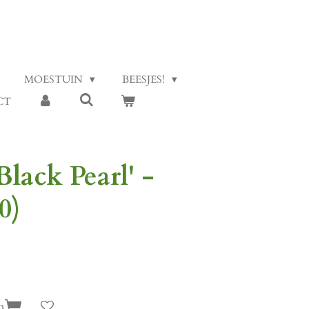
MOESTUIN
BEESJES!
CT
lack Pearl' -
0)
n