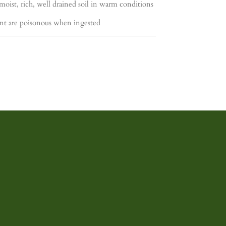
 moist, rich, well drained soil in warm conditions
nt are poisonous when ingested