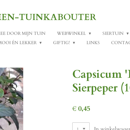
-EEN-TUINKABOUTER
MEE DOOR MIJN TUIN
WEBWINKEL
SIERTUIN
MOOI ÉN LEKKER
GIFTIG!
LINKS
CONTA
Capsicum 'B
Sierpeper (1
€ 0,45
In winkelwage