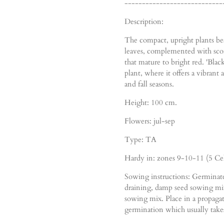
----------------------------
Description:
The compact, upright plants bea
leaves, complemented with score
that mature to bright red. 'Blac
plant, where it offers a vibra
and fall seasons.
Height: 100 cm.
Flowers: jul-sep
Type: TA
Hardy in: zones 9-10-11 (5 Cel
Sowing instructions: Germinate
draining, damp seed sowing mix,
sowing mix. Place in a propagator
germination which usually take