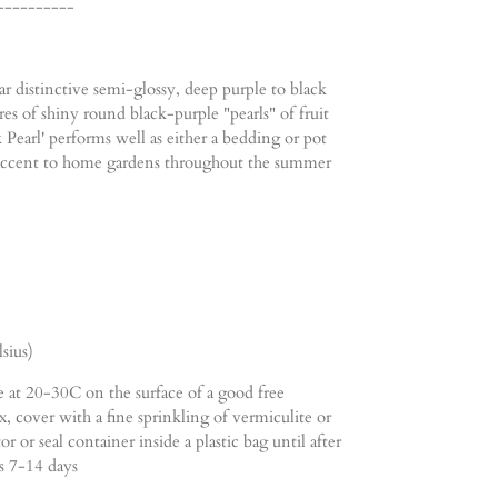
----------
r distinctive semi-glossy, deep purple to black
s of shiny round black-purple "pearls" of fruit
k Pearl' performs well as either a bedding or pot
nt accent to home gardens throughout the summer
sius)
 at 20-30C on the surface of a good free
 cover with a fine sprinkling of vermiculite or
 or seal container inside a plastic bag until after
s 7-14 days