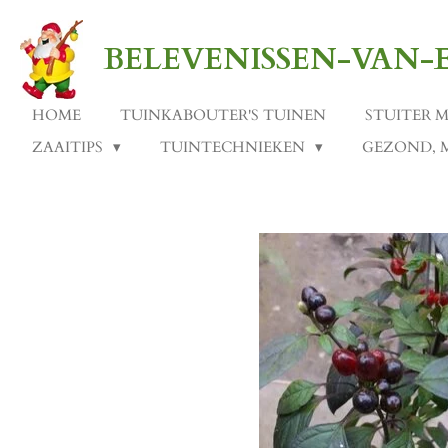
Ga
direct
BELEVENISSEN-VAN
naar
de
hoofdinhoud
HOME
TUINKABOUTER'S TUINEN
STUITER 
ZAAITIPS
TUINTECHNIEKEN
GEZOND, 