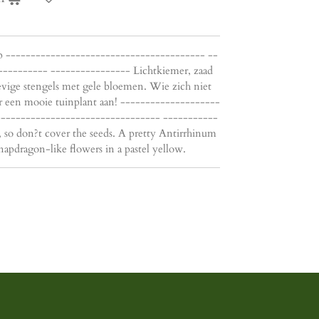
sep ---------------------------------------- --
--------- ---------------- Lichtkiemer, zaad
evige stengels met gele bloemen. Wie zich niet
er een mooie tuinplant aan! --------------------
--------------------------------- -----------
, so don?t cover the seeds. A pretty Antirrhinum
napdragon-like flowers in a pastel yellow.