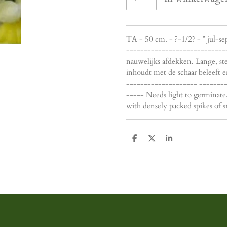
TA - 50 cm. - ?-1/2? - * jul-
-----------------------------
nauwelijks afdekken. Lange, st
inhoudt met de schaar beleeft 
-------------------- -------
----- Needs light to germinate
with densely packed spikes of s
D
D
S
e
e
h
l
e
a
e
l
r
n
e