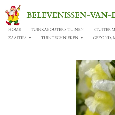
Ga
direct
BELEVENISSEN-VAN
naar
de
hoofdinhoud
HOME
TUINKABOUTER'S TUINEN
STUITER 
ZAAITIPS
TUINTECHNIEKEN
GEZOND, 