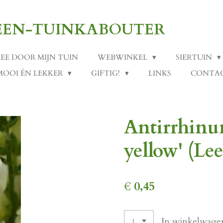
-EEN-TUINKABOUTER
MEE DOOR MIJN TUIN
WEBWINKEL
SIERTUIN
MOOI ÉN LEKKER
GIFTIG!
LINKS
CONTA
Antirrhinu
yellow' (L
€ 0,45
In winkelwage