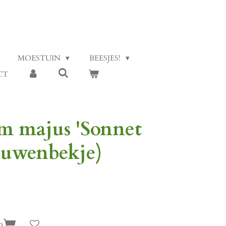
MOESTUIN
BEESJES!
CT
m majus 'Sonnet
eeuwenbekje)
n