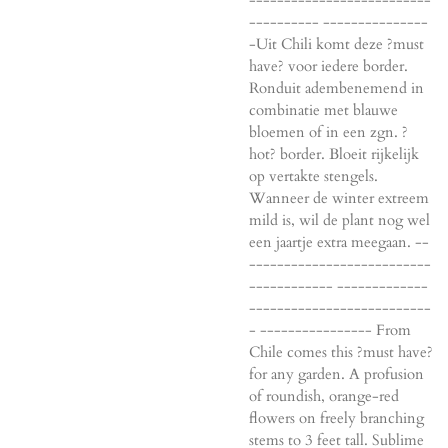
---------- ---------------
-Uit Chili komt deze ?must
have? voor iedere border.
Ronduit adembenemend in
combinatie met blauwe
bloemen of in een zgn. ?
hot? border. Bloeit rijkelijk
op vertakte stengels.
Wanneer de winter extreem
mild is, wil de plant nog wel
een jaartje extra meegaan. --
--------------------------
------------ -------------
--------------------------
- ---------------- From
Chile comes this ?must have?
for any garden. A profusion
of roundish, orange-red
flowers on freely branching
stems to 3 feet tall. Sublime