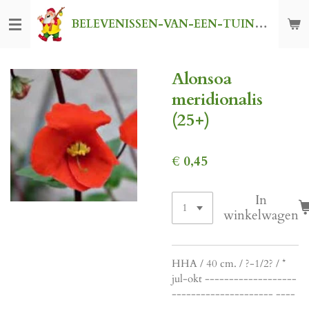
Ga
BELEVENISSEN-VAN-EEN-TUINKABOUTER
direct
naar
de
Alonsoa
hoofdinhoud
meridionalis
(25+)
€ 0,45
In
winkelwagen
HHA / 40 cm. / ?-1/2? / *
jul-okt -------------------
--------------------- ----
--------------------------